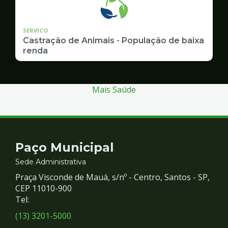
SERVICO
Castração de Animais - População de baixa
renda
Mais Saúde
Contato
Paço Municipal
e
Sede Administrativa
Praça Visconde de Mauá, s/nº - Centro, Santos - SP,
Redes
CEP 11010-900
Tel:
Sociais
(13) 3201-5000