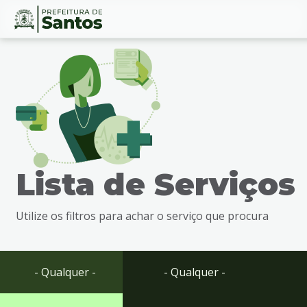
Ir
Conteúdo
para
o
conteúdo
1
Ir
para
o
menu
Lista de Serviços
2
Ir
para
Utilize os filtros para achar o serviço que procura
busca
3
Ir
para
- Qualquer -
- Qualquer -
o
rodapé