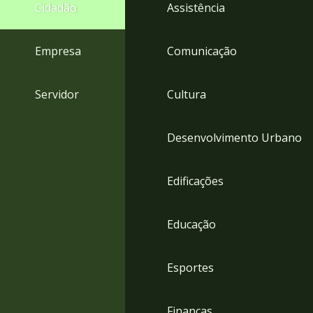
4
Cidadão
Assistência
Acessibilidade
5
Empresa
Comunicação
Servidor
Cultura
Desenvolvimento Urbano
Edificações
Educação
Esportes
Finanças