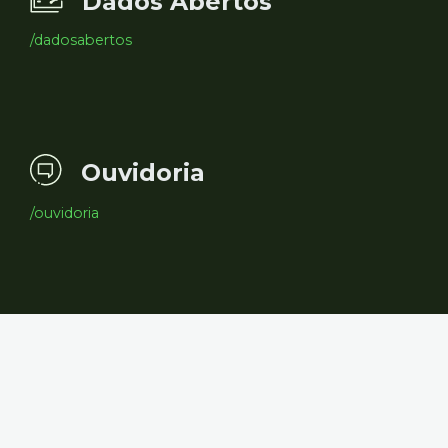
Dados Abertos
/dadosabertos
Ouvidoria
/ouvidoria