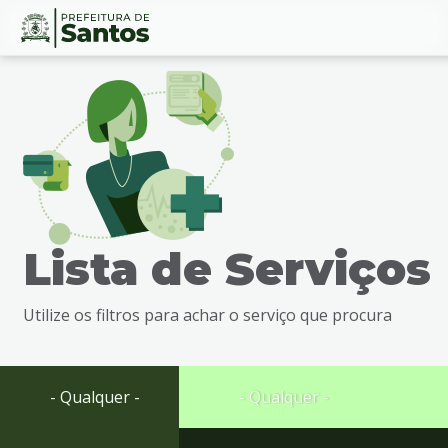
Ir
Conteúdo
para
o
conteúdo
1
Ir
para
o
menu
Lista de Serviços
2
Ir
para
Utilize os filtros para achar o serviço que procura
busca
3
Ir
para
- Qualquer -
- Qualquer -
o
rodapé