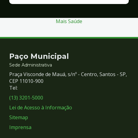
Finanças
e
Gestão
Mais Saúde
Contato
Paço Municipal
e
Sede Administrativa
Praça Visconde de Mauá, s/nº - Centro, Santos - SP,
Redes
CEP 11010-900
Tel:
Sociais
(13) 3201-5000
Lei de Acesso à Informação
Sitemap
Imprensa