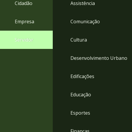
4
Cidadão
Assistência
Acessibilidade
5
Empresa
Comunicação
Servidor
Cultura
Desenvolvimento Urbano
Edificações
Educação
Esportes
Finanças