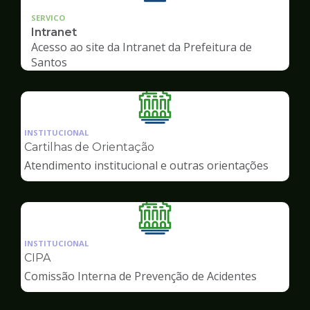
SERVICO
Intranet
Acesso ao site da Intranet da Prefeitura de
Santos
Ilustração
da
INSTITUCIONAL
pagina
Cartilhas de Orientação
de
Atendimento institucional e outras orientações
Servidor
Ilustração
da
INSTITUCIONAL
pagina
CIPA
de
Comissão Interna de Prevenção de Acidentes
Servidor