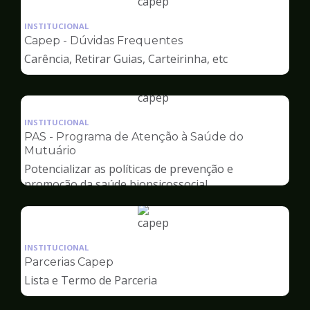
Ilustração
da
INSTITUCIONAL
pagina
Capep - Dúvidas Frequentes
de
Carência, Retirar Guias, Carteirinha, etc
Capep
Ilustração
da
INSTITUCIONAL
pagina
PAS - Programa de Atenção à Saúde do
de
Mutuário
Capep
Potencializar as políticas de prevenção e
promoção da saúde biopsicossocial
Ilustração
da
INSTITUCIONAL
pagina
Parcerias Capep
de
Lista e Termo de Parceria
Capep