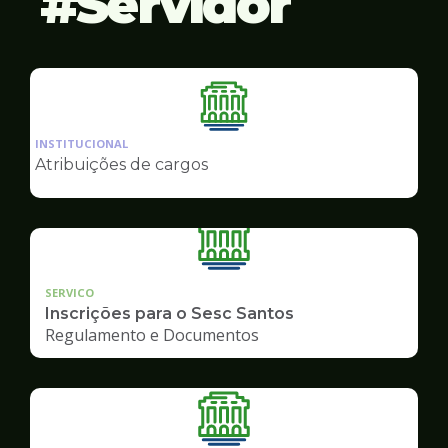
Servidor
Ilustração
da
INSTITUCIONAL
pagina
Atribuições de cargos
de
Servidor
SERVICO
Inscrições para o Sesc Santos
Regulamento e Documentos