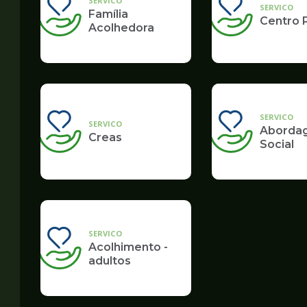
SERVICO
SERVICO
Família
Centro 
Acolhedora
SERVICO
SERVICO
Aborda
Creas
Social
SERVICO
Acolhimento -
adultos