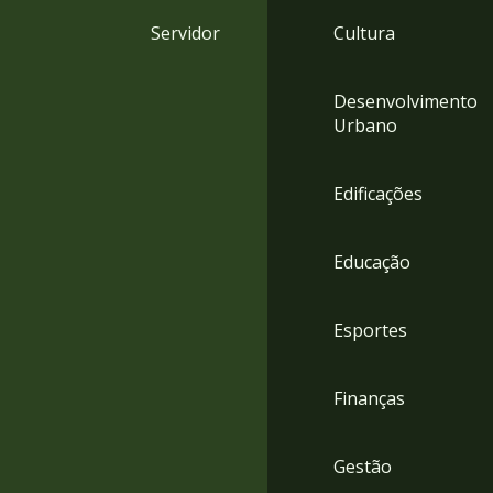
4
Servidor
Cultura
Acessibilidade
5
Desenvolvimento
Urbano
Edificações
Educação
Esportes
Finanças
Gestão