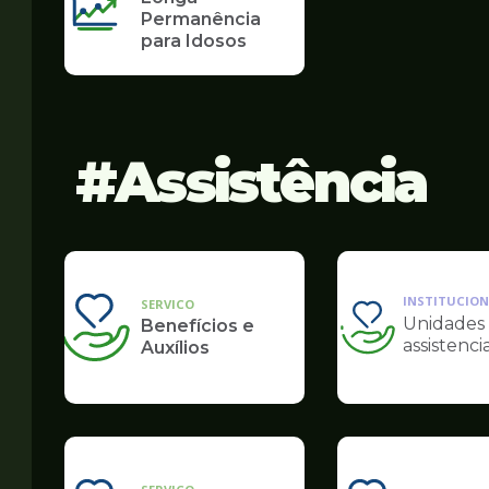
Permanência
para Idosos
Assistência
INSTITUCION
SERVICO
Unidades
Benefícios e
Ilustração
assistencia
Auxílios
da
pagina
de
Assistência