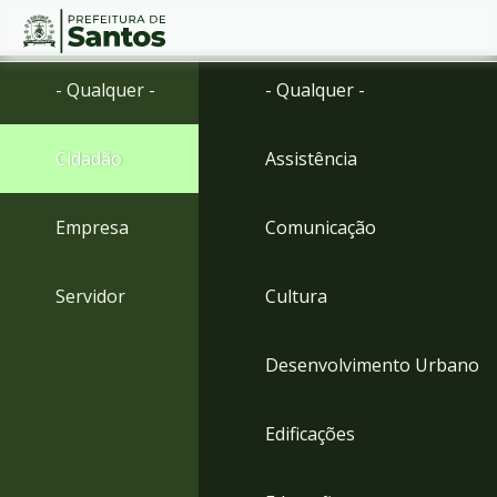
Ir
Conteúdo
- Qualquer -
- Qualquer -
para
o
conteúdo
Cidadão
Assistência
1
Ir
para
Empresa
Comunicação
o
menu
2
Servidor
Cultura
Ir
para
busca
Desenvolvimento Urbano
3
Ir
para
Edificações
o
rodapé