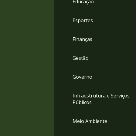
Educação
4
Acessibilidade
5
Esportes
Finanças
Gestão
Governo
Infraestrutura e Serviços
Públicos
Meio Ambiente