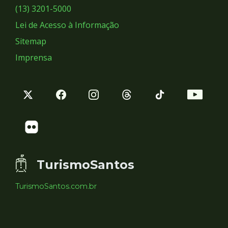
Sociais
(13) 3201-5000
Lei de Acesso à Informação
Sitemap
Imprensa
TurismoSantos
TurismoSantos.com.br