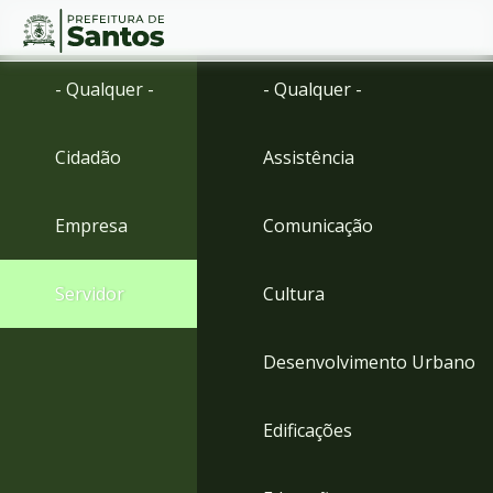
Ir
Conteúdo
- Qualquer -
- Qualquer -
para
o
conteúdo
Cidadão
Assistência
1
Ir
para
Empresa
Comunicação
o
menu
2
Servidor
Cultura
Ir
para
busca
Desenvolvimento Urbano
3
Ir
para
Edificações
o
rodapé