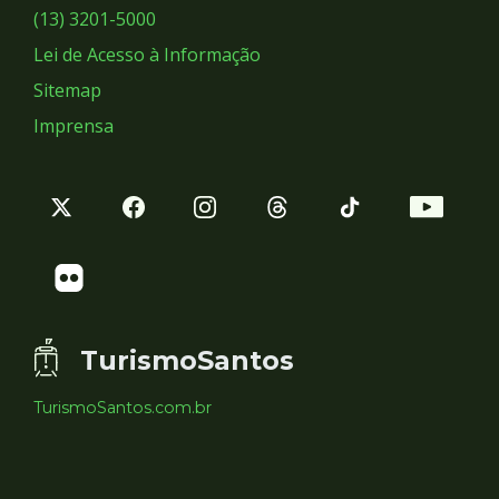
Sociais
(13) 3201-5000
Lei de Acesso à Informação
Sitemap
Imprensa
TurismoSantos
TurismoSantos.com.br