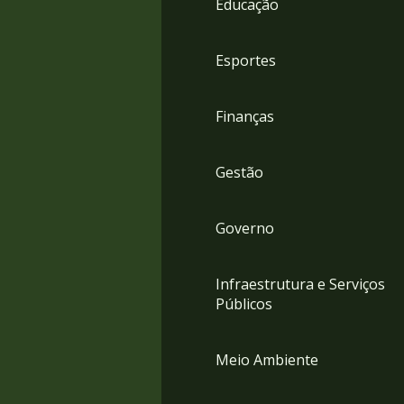
Educação
4
Acessibilidade
5
Esportes
Finanças
Gestão
Governo
Infraestrutura e Serviços
Públicos
Meio Ambiente