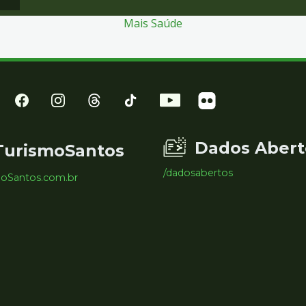
Mais Saúde
Dados Abert
TurismoSantos
/dadosabertos
moSantos.com.br