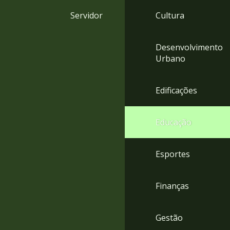
4
Servidor
Cultura
Acessibilidade
5
Desenvolvimento
Urbano
Edificações
Educação
Esportes
Finanças
Gestão