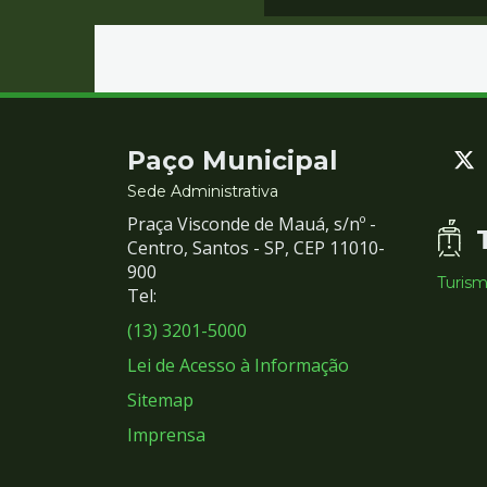
Contato
Paço Municipal
e
Sede Administrativa
Praça Visconde de Mauá, s/nº -
Redes
Centro, Santos - SP, CEP 11010-
900
Turis
Sociais
Tel:
(13) 3201-5000
Lei de Acesso à Informação
Sitemap
Imprensa