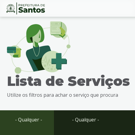
Ir
Conteúdo
para
o
conteúdo
1
Ir
para
o
menu
Lista de Serviços
2
Ir
para
Utilize os filtros para achar o serviço que procura
busca
3
Ir
para
- Qualquer -
- Qualquer -
o
rodapé