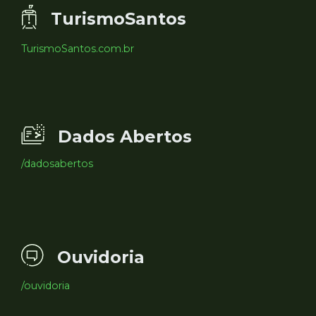
TurismoSantos
TurismoSantos.com.br
Dados Abertos
/dadosabertos
Ouvidoria
/ouvidoria