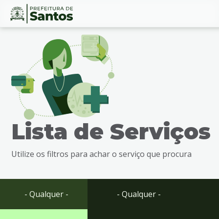
Ir
Conteúdo
para
o
conteúdo
1
Ir
para
o
menu
Lista de Serviços
2
Ir
para
Utilize os filtros para achar o serviço que procura
busca
3
Ir
para
- Qualquer -
- Qualquer -
o
rodapé