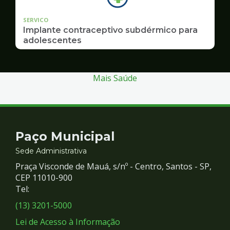
SERVICO
Implante contraceptivo subdérmico para
adolescentes
Mais Saúde
Contato
Paço Municipal
e
Sede Administrativa
Praça Visconde de Mauá, s/nº - Centro, Santos - SP,
Redes
CEP 11010-900
Tel:
Sociais
(13) 3201-5000
Lei de Acesso à Informação