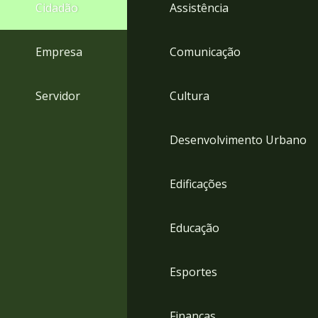
4
Cidadão
Assistência
Acessibilidade
5
Empresa
Comunicação
Servidor
Cultura
Desenvolvimento Urbano
Edificações
Educação
Esportes
Finanças