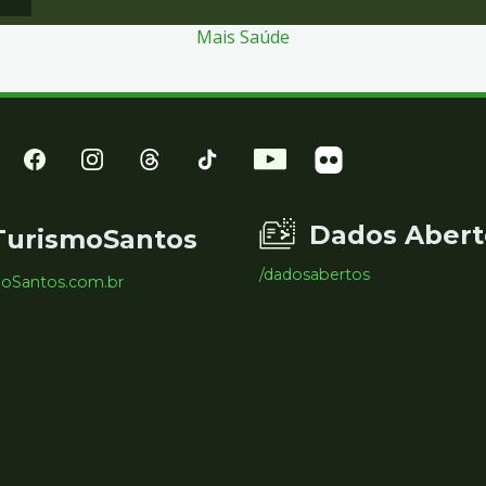
Mais Saúde
Dados Abert
TurismoSantos
/dadosabertos
moSantos.com.br