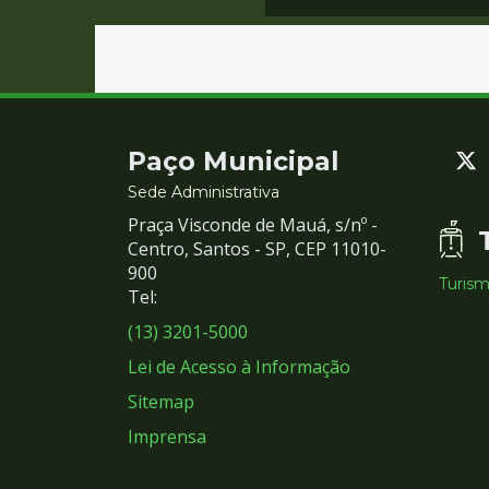
Contato
Paço Municipal
e
Sede Administrativa
Praça Visconde de Mauá, s/nº -
Redes
Centro, Santos - SP, CEP 11010-
900
Turis
Sociais
Tel:
(13) 3201-5000
Lei de Acesso à Informação
Sitemap
Imprensa