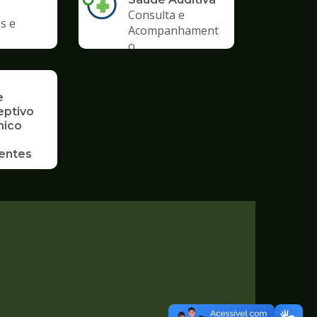
Consulta e
s e
Acompanhament
o
e
eptivo
mico
entes