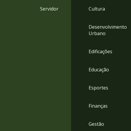
4
Servidor
Cultura
Acessibilidade
5
Desenvolvimento
Urbano
Edificações
Educação
Esportes
Finanças
Gestão