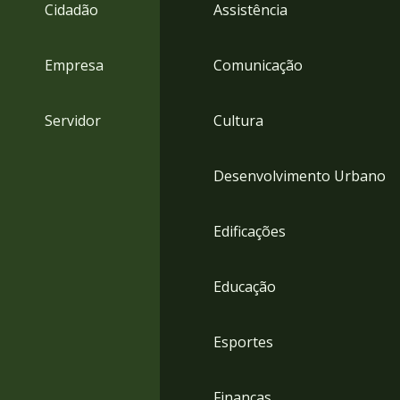
4
Cidadão
Assistência
Acessibilidade
5
Empresa
Comunicação
Servidor
Cultura
Desenvolvimento Urbano
Edificações
Educação
Esportes
Finanças