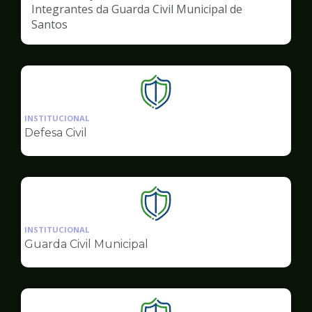
Integrantes da Guarda Civil Municipal de
Santos
Ilustração
da
INSTITUCIONAL
pagina
Defesa Civil
de
Segurança
Ilustração
da
INSTITUCIONAL
pagina
Guarda Civil Municipal
de
Segurança