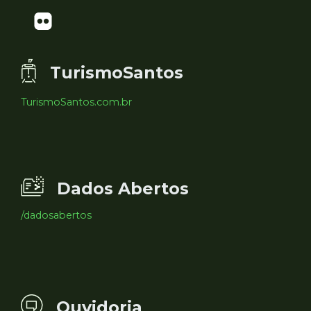
TurismoSantos
TurismoSantos.com.br
Dados Abertos
/dadosabertos
Ouvidoria