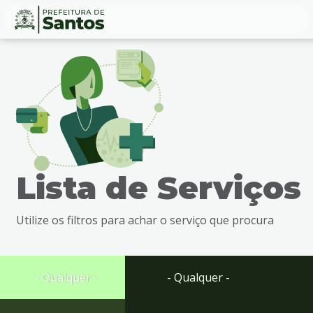
Ir
Conteúdo
para
o
conteúdo
1
Ir
para
o
menu
Lista de Serviços
2
Ir
para
Utilize os filtros para achar o serviço que procura
busca
3
Ir
para
- Qualquer -
- Qualquer -
o
rodapé