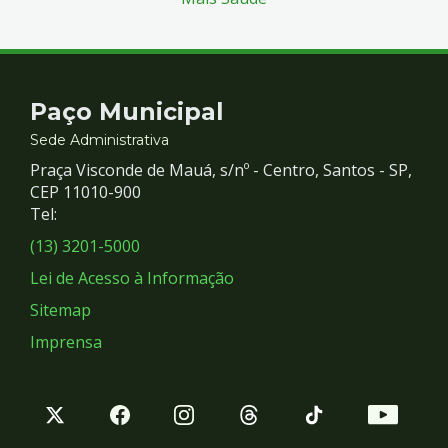
Contato
Paço Municipal
e
Sede Administrativa
Praça Visconde de Mauá, s/nº - Centro, Santos - SP,
Redes
CEP 11010-900
Tel:
Sociais
(13) 3201-5000
Lei de Acesso à Informação
Sitemap
Imprensa