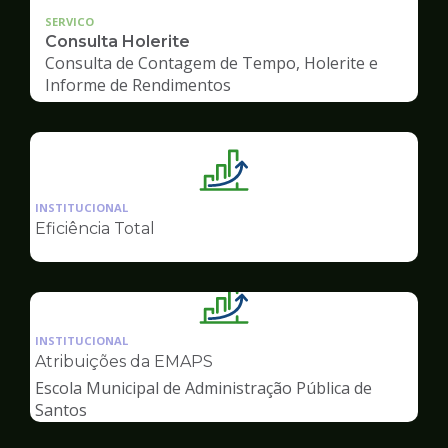
SERVICO
Consulta Holerite
Consulta de Contagem de Tempo, Holerite e
Informe de Rendimentos
Ilustração
da
INSTITUCIONAL
pagina
Eficiência Total
de
Gestão
Ilustração
da
INSTITUCIONAL
pagina
Atribuições da EMAPS
de
Escola Municipal de Administração Pública de
Gestão
Santos