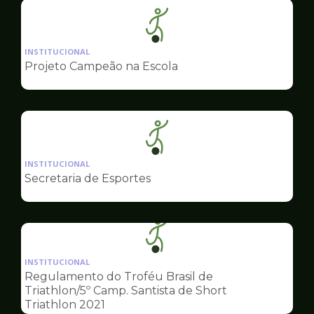
Ilustração
da
INSTITUCIONAL
pagina
Projeto Campeão na Escola
de
Esportes
Ilustração
da
INSTITUCIONAL
pagina
Secretaria de Esportes
de
Esportes
Ilustração
da
INSTITUCIONAL
pagina
Regulamento do Troféu Brasil de
de
Triathlon/5º Camp. Santista de Short
Esportes
Triathlon 2021