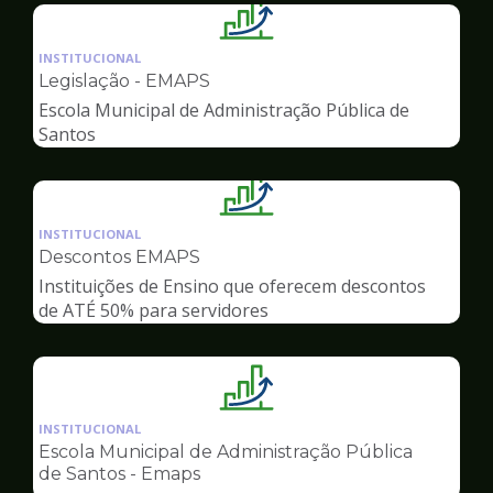
Ilustração
da
INSTITUCIONAL
pagina
Legislação - EMAPS
de
Escola Municipal de Administração Pública de
Gestão
Santos
Ilustração
da
INSTITUCIONAL
pagina
Descontos EMAPS
de
Instituições de Ensino que oferecem descontos
Gestão
de ATÉ 50% para servidores
Ilustração
da
INSTITUCIONAL
pagina
Escola Municipal de Administração Pública
de
de Santos - Emaps