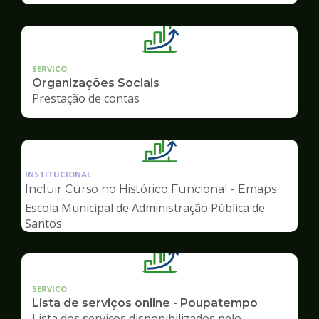
SERVICO
Organizações Sociais
Prestação de contas
Ilustração
da
INSTITUCIONAL
pagina
Incluir Curso no Histórico Funcional - Emaps
de
Escola Municipal de Administração Pública de
Gestão
Santos
SERVICO
Lista de serviços online - Poupatempo
Lista dos serviços disponibilizados pelo