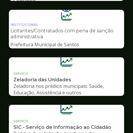
Contábeis
Ilustração
da
INSTITUCIONAL
pagina
Licitantes/Contratados com pena de sanção
de
administrativa
Transparência
Prefeitura Municipal de Santos
SERVICO
Zeladoria das Unidades
Zeladoria nos prédios municipais: Saúde,
Educação, Assistência e outros
SERVICO
SIC - Serviço de Informação ao Cidadão