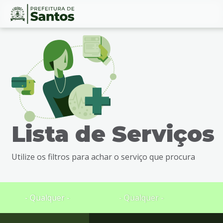
Ir
Conteúdo
para
o
conteúdo
1
Ir
para
o
menu
Lista de Serviços
2
Ir
para
Utilize os filtros para achar o serviço que procura
busca
3
Ir
para
- Qualquer -
- Qualquer -
o
rodapé