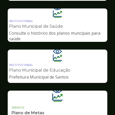
Ilustração
da
INSTITUCIONAL
pagina
Plano Municipal de Saúde
de
Consulte o histórico dos planos muncipais para
Transparência
saúde
Ilustração
da
INSTITUCIONAL
pagina
Plano Municipal de Educação
de
Prefeitura Municipal de Santos
Transparência
SERVICO
Plano de Metas