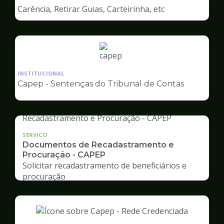
de
Carência, Retirar Guias, Carteirinha, etc
Capep
Ilustração
da
INSTITUCIONAL
pagina
Capep - Sentenças do Tribunal de Contas
de
Capep
SERVICO
Documentos de Recadastramento e
Procuração - CAPEP
Solicitar recadastramento de beneficiários e
procuração