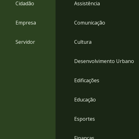
4
Cidadão
Assistência
Acessibilidade
5
Empresa
Comunicação
Servidor
Cultura
Desenvolvimento Urbano
Edificações
Educação
Esportes
Finanças