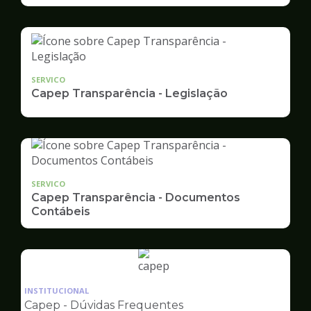
SERVICO
Capep Transparência - Legislação
SERVICO
Capep Transparência - Documentos
Contábeis
Ilustração
da
INSTITUCIONAL
pagina
Capep - Dúvidas Frequentes