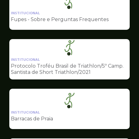
Ilustração
da
INSTITUCIONAL
pagina
Fupes - Sobre e Perguntas Frequentes
de
Esportes
Ilustração
da
INSTITUCIONAL
pagina
Protocolo Troféu Brasil de Triathlon/5º Camp.
de
Santista de Short Triathlon/2021
Esportes
Ilustração
da
INSTITUCIONAL
pagina
Barracas de Praia
de
Esportes