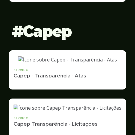
Gestão
Capep
SERVICO
Capep - Transparência - Atas
SERVICO
Capep Transparência - Licitações