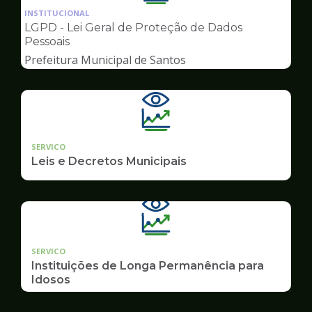
da
INSTITUCIONAL
pagina
LGPD - Lei Geral de Proteção de Dados
de
Pessoais
Transparência
Prefeitura Municipal de Santos
SERVICO
Leis e Decretos Municipais
SERVICO
Instituições de Longa Permanência para
Idosos