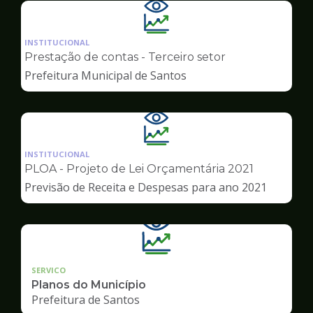
Ilustração
da
INSTITUCIONAL
pagina
Prestação de contas - Terceiro setor
de
Prefeitura Municipal de Santos
Transparência
Ilustração
da
INSTITUCIONAL
pagina
PLOA - Projeto de Lei Orçamentária 2021
de
Previsão de Receita e Despesas para ano 2021
Transparência
SERVICO
Planos do Município
Prefeitura de Santos