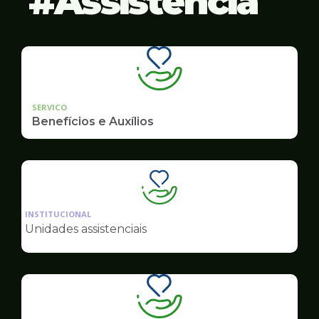
Assistência
SERVICO
Benefícios e Auxílios
Ilustração
da
INSTITUCIONAL
pagina
Unidades assistenciais
de
Assistência