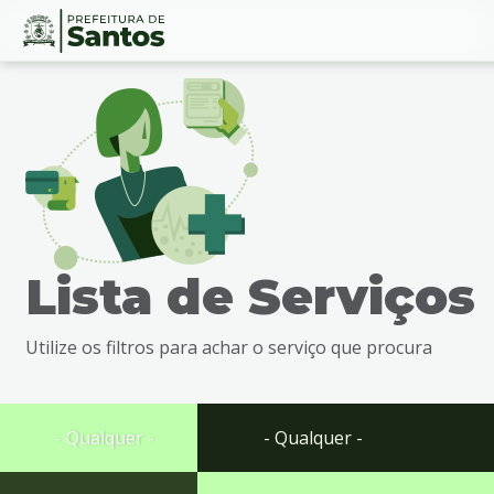
Ir
Conteúdo
para
o
conteúdo
1
Ir
para
o
menu
Lista de Serviços
2
Ir
para
Utilize os filtros para achar o serviço que procura
busca
3
Ir
para
- Qualquer -
- Qualquer -
o
rodapé