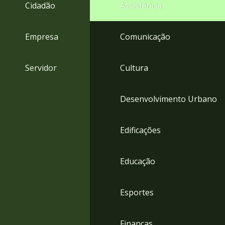
4
Cidadão
Assistência
Acessibilidade
5
Empresa
Comunicação
Servidor
Cultura
Desenvolvimento Urbano
Edificações
Educação
Esportes
Finanças