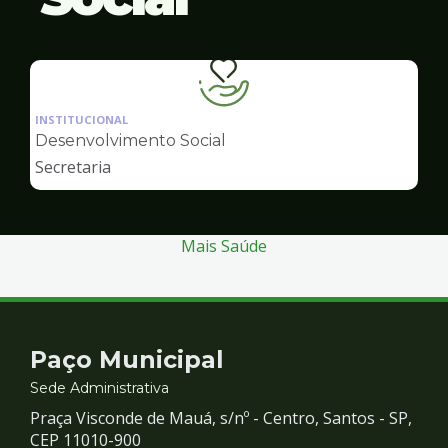
Ilustração
da
INSTITUCIONAL
pagina
Desenvolvimento Social
de
Secretaria
Desenvolvimento
Social
Mais Saúde
Contato
Paço Municipal
e
Sede Administrativa
Praça Visconde de Mauá, s/nº - Centro, Santos - SP,
Redes
CEP 11010-900