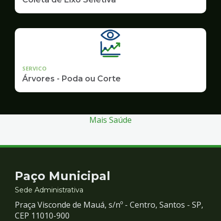
SERVICO
Árvores - Poda ou Corte
Mais Saúde
Contato
Paço Municipal
e
Sede Administrativa
Praça Visconde de Mauá, s/nº - Centro, Santos - SP,
Redes
CEP 11010-900