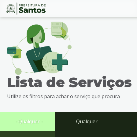
Ir
Conteúdo
para
o
conteúdo
1
Ir
para
o
menu
Lista de Serviços
2
Ir
para
Utilize os filtros para achar o serviço que procura
busca
3
Ir
para
- Qualquer -
- Qualquer -
o
rodapé