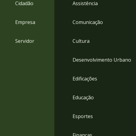
4
Cidadão
Assistência
Acessibilidade
5
Empresa
Comunicação
Servidor
Cultura
Desenvolvimento Urbano
Edificações
Educação
Esportes
Finanças