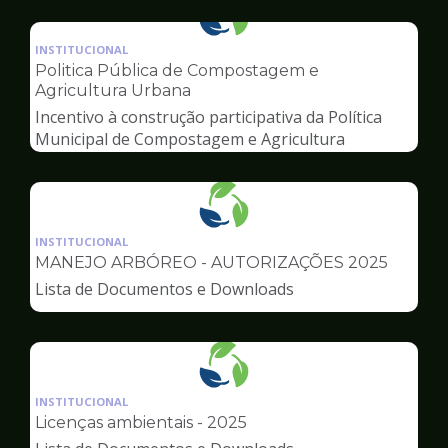
Ilustração
da
INSTITUCIONAL
pagina
Politica Pública de Compostagem e
de
Agricultura Urbana
Meio
Incentivo à construção participativa da Política
Ambiente
Municipal de Compostagem e Agricultura
Urbana
Ilustração
da
INSTITUCIONAL
pagina
MANEJO ARBÓREO - AUTORIZAÇÕES 2025
de
Lista de Documentos e Downloads
Meio
Ambiente
Ilustração
da
INSTITUCIONAL
pagina
Licenças ambientais - 2025
de