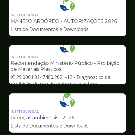
Ilustração
da
INSTITUCIONAL
pagina
MANEJO ARBÓREO - AUTORIZAÇÕES 2026
de
Lista de Documentos e Downloads
Meio
Ambiente
Ilustração
da
INSTITUCIONAL
pagina
Recomendação Ministério Público - Proibição
de
de Materiais Plásticos
Meio
IC 29.0001.0147400.2021-12 - Diagnóstico da
Ambiente
proibição de uso de materiais plásticos
Ilustração
da
INSTITUCIONAL
pagina
Licenças ambientais - 2026
de
Lista de Documentos e Downloads
Meio