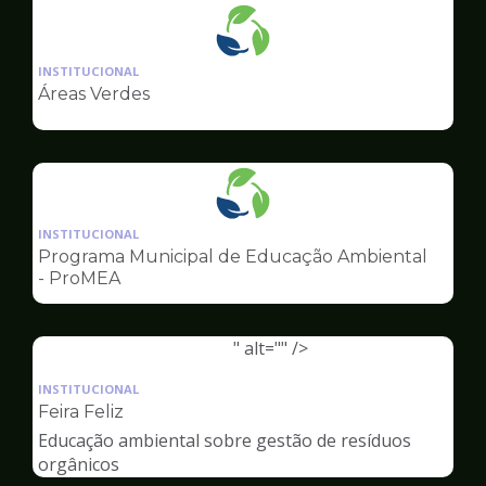
Ilustração
da
INSTITUCIONAL
pagina
Áreas Verdes
de
Meio
Ambiente
Ilustração
da
INSTITUCIONAL
pagina
Programa Municipal de Educação Ambiental
de
- ProMEA
Meio
Ambiente
" alt="" />
Ilustração
da
INSTITUCIONAL
pagina
Feira Feliz
de
Educação ambiental sobre gestão de resíduos
Meio
orgânicos
Ambiente