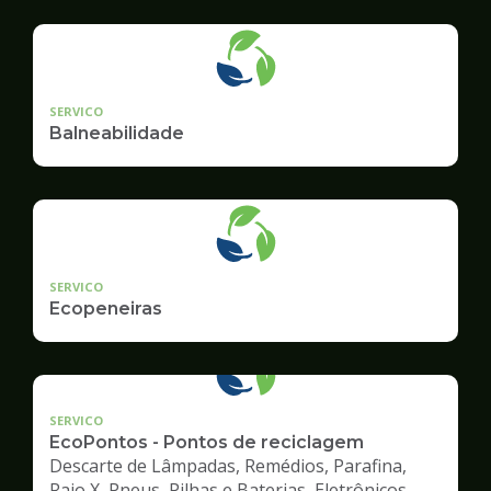
Ambiente
SERVICO
Balneabilidade
SERVICO
Ecopeneiras
SERVICO
EcoPontos - Pontos de reciclagem
Descarte de Lâmpadas, Remédios, Parafina,
Raio X, Pneus, Pilhas e Baterias, Eletrônicos,