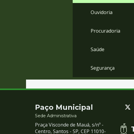
Ouvidoria
Procuradoria
Saúde
Segurança
Contato
Paço Municipal
e
Sede Administrativa
Praça Visconde de Mauá, s/nº -
Redes
Centro, Santos - SP, CEP 11010-