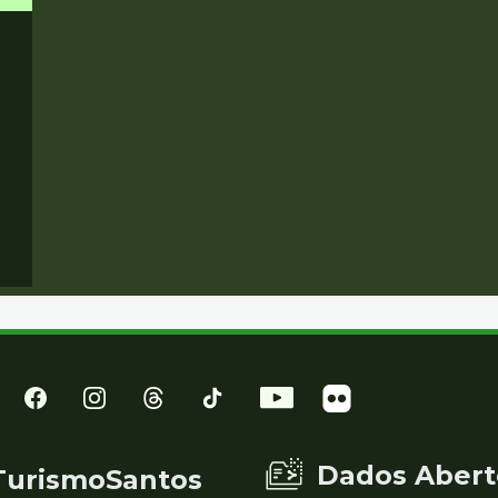
Dados Abert
TurismoSantos