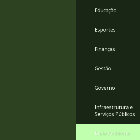
4
Educação
Acessibilidade
5
Esportes
Finanças
Gestão
Governo
Infraestrutura e
Serviços Públicos
Meio Ambiente