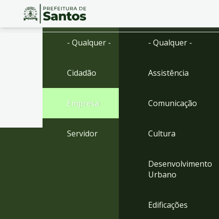
Ir
Conteúdo
- Qualquer -
- Qualquer -
para
o
conteúdo
Cidadão
Assistência
1
Ir
para
Empresa
Comunicação
o
menu
2
Servidor
Cultura
Ir
para
busca
Desenvolvimento
3
Urbano
Ir
para
o
Edificações
rodapé