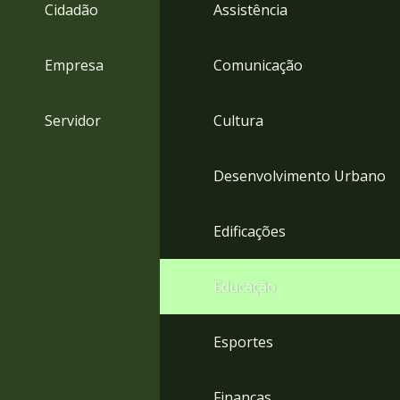
4
Cidadão
Assistência
Acessibilidade
5
Empresa
Comunicação
Servidor
Cultura
Desenvolvimento Urbano
Edificações
Educação
Esportes
Finanças