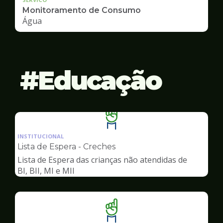
Monitoramento de Consumo
Água
Educação
Ilustração
da
INSTITUCIONAL
pagina
Lista de Espera - Creches
de
Lista de Espera das crianças não atendidas de
Educação
BI, BII, MI e MII
Ilustração