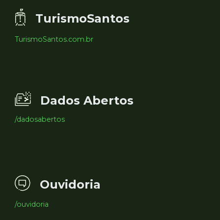
TurismoSantos
TurismoSantos.com.br
Dados Abertos
/dadosabertos
Ouvidoria
/ouvidoria