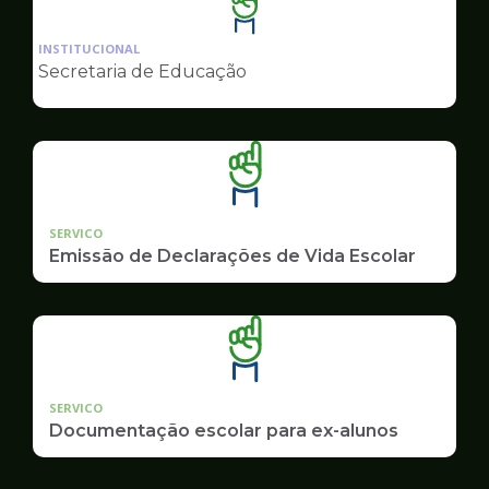
Ilustração
da
INSTITUCIONAL
pagina
Secretaria de Educação
de
Educação
SERVICO
Emissão de Declarações de Vida Escolar
SERVICO
Documentação escolar para ex-alunos