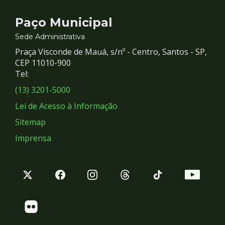
Contato
Paço Municipal
e
Sede Administrativa
Praça Visconde de Mauá, s/nº - Centro, Santos - SP,
Redes
CEP 11010-900
Tel:
Sociais
(13) 3201-5000
Lei de Acesso à Informação
Sitemap
Imprensa