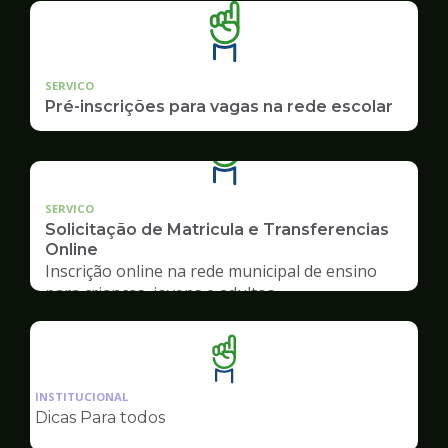
SERVICO
Pré-inscrições para vagas na rede escolar
SERVICO
Solicitação de Matricula e Transferencias
Online
Inscrição online na rede municipal de ensino
para crianças, jovens e adultos
Ilustração
da
INSTITUCIONAL
pagina
Dicas Para todos
de