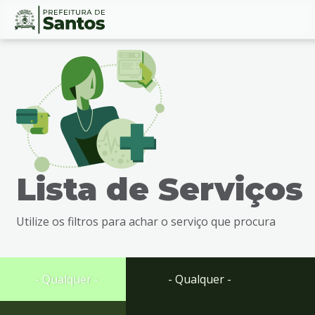
Ir
Conteúdo
para
o
conteúdo
1
Ir
para
o
menu
Lista de Serviços
2
Ir
para
Utilize os filtros para achar o serviço que procura
busca
3
Ir
para
- Qualquer -
- Qualquer -
o
rodapé