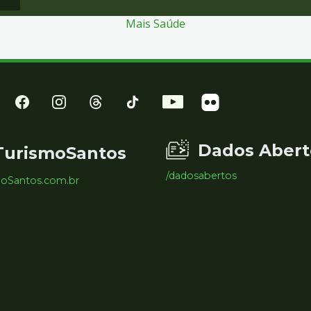
Mais Saúde
Dados Abert
TurismoSantos
/dadosabertos
moSantos.com.br