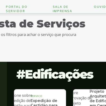
PORTAL DO
SALA DE
OUVID
SERVIDOR
IMPRENSA
ista de Serviços
e os filtros para achar o serviço que procura
Edificações
SERVICO
Aprovaç
Projeto
Arquite
SERVICO
Expedição de
de Edif
Certidão para
em Gera