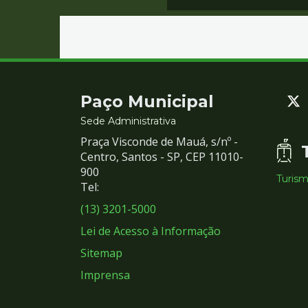
Contato
Paço Municipal
e
Sede Administrativa
Praça Visconde de Mauá, s/nº -
Redes
Centro, Santos - SP, CEP 11010-
900
Turis
Sociais
Tel:
(13) 3201-5000
Lei de Acesso à Informação
Sitemap
Imprensa