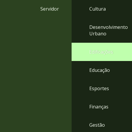
4
Servidor
Cultura
Acessibilidade
5
Desenvolvimento
Urbano
Edificações
Educação
Esportes
Finanças
Gestão