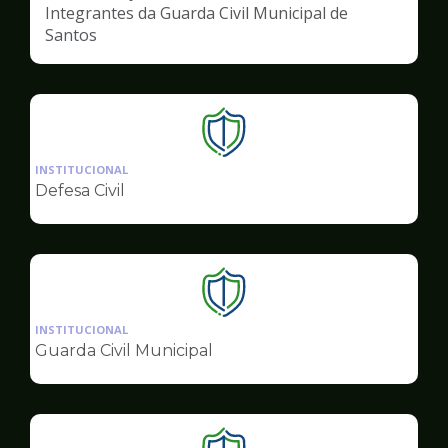
Integrantes da Guarda Civil Municipal de
Santos
Ilustração
da
INSTITUCIONAL
pagina
Defesa Civil
de
Segurança
Ilustração
da
INSTITUCIONAL
pagina
Guarda Civil Municipal
de
Segurança