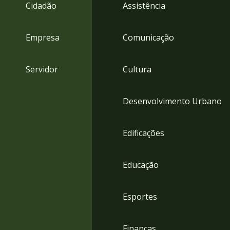
4
Cidadão
Assistência
Acessibilidade
5
Empresa
Comunicação
Servidor
Cultura
Desenvolvimento Urbano
Edificações
Educação
Esportes
Finanças