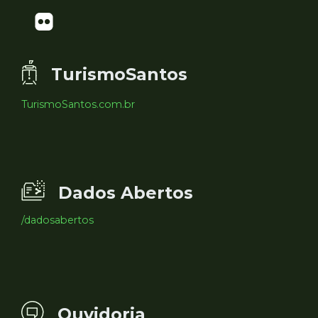
TurismoSantos
TurismoSantos.com.br
Dados Abertos
/dadosabertos
Ouvidoria