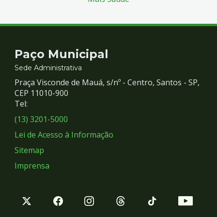
Contato
Paço Municipal
e
Sede Administrativa
Praça Visconde de Mauá, s/nº - Centro, Santos - SP,
Redes
CEP 11010-900
Tel:
Sociais
(13) 3201-5000
Lei de Acesso à Informação
Sitemap
Imprensa