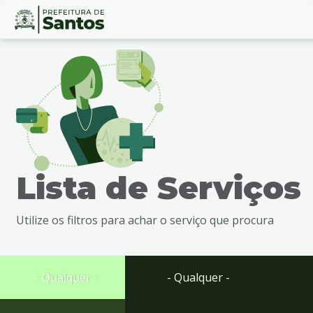
Ir
Conteúdo
para
o
conteúdo
1
Ir
para
o
menu
Lista de Serviços
2
Ir
para
Utilize os filtros para achar o serviço que procura
busca
3
Ir
para
- Qualquer -
- Qualquer -
o
rodapé