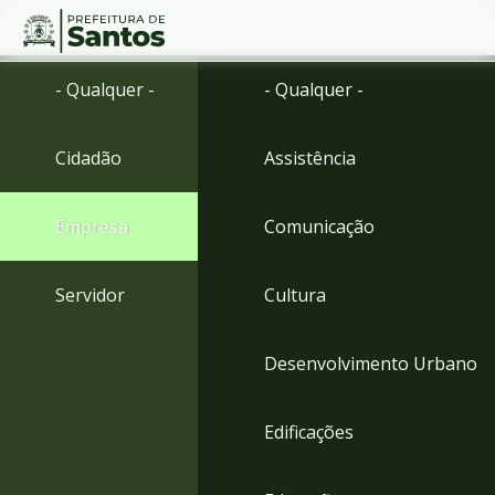
Ir
Conteúdo
- Qualquer -
- Qualquer -
para
o
conteúdo
Cidadão
Assistência
1
Ir
para
Empresa
Comunicação
o
menu
2
Servidor
Cultura
Ir
para
busca
Desenvolvimento Urbano
3
Ir
para
Edificações
o
rodapé