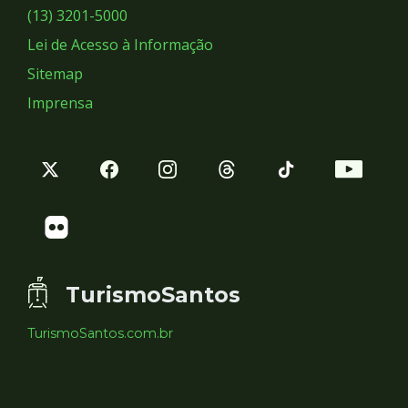
Sociais
(13) 3201-5000
Lei de Acesso à Informação
Sitemap
Imprensa
TurismoSantos
TurismoSantos.com.br