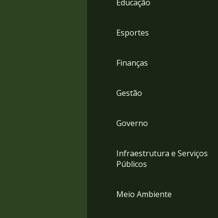
Educação
4
Acessibilidade
5
Esportes
Finanças
Gestão
Governo
Infraestrutura e Serviços
Públicos
Meio Ambiente