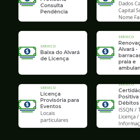
Dados Ca
Consulta
Capital S
Pendência
Nome Fa
SERVICO
Renova
SERVICO
Alvará -
Baixa do Alvará
barraca
de Licença
praia e
ambulan
SERVICO
SERVICO
Certidã
Licença
Positiva
Provisória para
Débitos
Eventos
ISSQN / 
Locais
Licença /
particulares
Informa