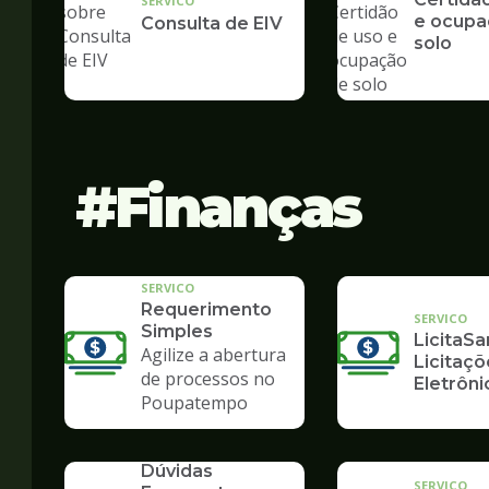
SERVICO
e ocupa
Consulta de EIV
solo
Finanças
SERVICO
Requerimento
SERVICO
Simples
LicitaSa
Agilize a abertura
Licitaçõ
de processos no
Eletrôni
Poupatempo
SERVICO
Dúvidas
SERVICO