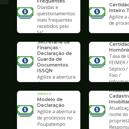
Frequentes
Certidã
Dúvidas e
Inteiro 
questionamentos
Agilize a
mais frequentes
de proce
recebidos pelo
SERVICO
SIC
Formulários da
SERVICO
Secretaria de
Certidã
Finanças -
Homôni
Declaração de
Taxa de L
Guarda de
FEIMER /
Documentos
Séptico 
ISSQN
Fixo /
Agilize a abertura
Informa
de processos no
SERVICO
Poupatempo
Atualiz
SERVICO
Cadastr
Modelo de
Imobiliá
Declaração
Atualiza
Agilize a abertura
nome do
de processos no
propriet
Poupatempo
Respons