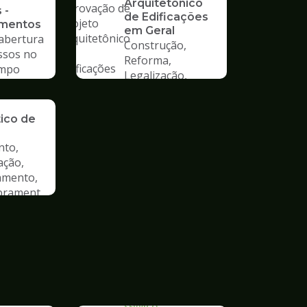
Arquitetônico
 -
de Edificações
imentos
em Geral
 abertura
Construção,
ssos no
Reforma,
mpo
Legalização,
Mudança de Uso
ão de
tico de
nto,
ação,
amento,
rament
SERVICO