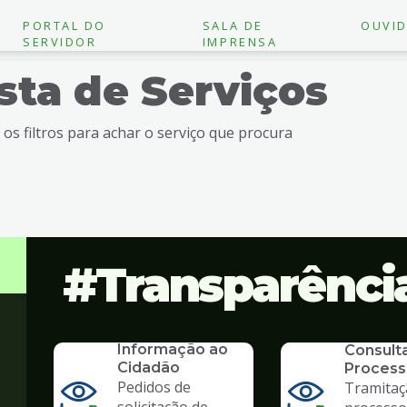
PORTAL DO
SALA DE
OUVID
SERVIDOR
IMPRENSA
ista de Serviços
e os filtros para achar o serviço que procura
Transparênci
SERVICO
SIC - Serviço de
SERVICO
Informação ao
Consult
Cidadão
Process
Pedidos de
Tramitaç