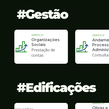
Gestão
SERVICO
SERVICO
Organizações
Andame
Sociais
Process
Prestação de
Administ
Consulta
contas
Edificações
SERVICO
Obras e