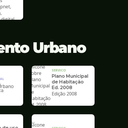
s
cpnet,
,
digital
ento Urbano
SERVICO
Plano Municipal
AL
de Habitação
o
Ed. 2008
ca
Edição 2008
nto
o de uso