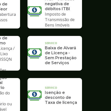
negativa de
o de
débitos ITBI
Teor
Imposto de
 abertura
Transmissão de
ssos
Bens Imóveis
o de
mo
SERVICO
icença /
Baixa de Alvará
de Licença -
 Lixo
Sem Prestação
/ ISSQN
de Serviços
ções
ação
al
rio
SERVICO
ção do
Isenção e
desconto de
Taxa de licença
ário ou
ável