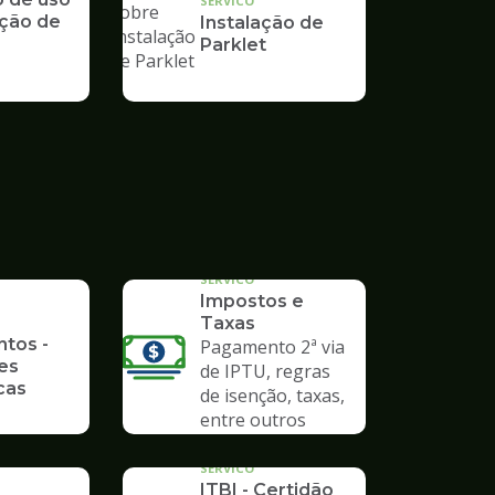
SERVICO
ção de
Instalação de
Parklet
SERVICO
Impostos e
Taxas
ntos -
Pagamento 2ª via
es
de IPTU, regras
cas
de isenção, taxas,
entre outros
SERVICO
ITBI - Certidão