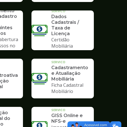
io
imento
SERVICO
adastro
Dados
Cadastrais /
uintes
Taxa de
ios
Licença
 abertura
Certidão
ssos no
Mobiliária
mpo
SERVICO
Cadastramento
e Atualiação
troativa
Mobiliária
ição
Ficha Cadastral
al
Mobiliário
SERVICO
ação
GISS Online e
al do
NFS-e
io