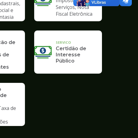
Imposto Sobre
dastrais,
Serviços, Nota
ocial e
Fiscal Eletrônica
ntasia
ção de
SERVICO
Certidão de
s de
Interesse
Público
tes
o
 de
Taxa de
ções