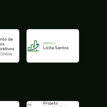
nto de
SERVICO
os
Licita Santos
rativos
 Online
SERVICO
Aprovação de
Projeto