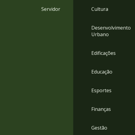
4
Servidor
Cultura
Acessibilidade
5
Desenvolvimento
Urbano
Edificações
Educação
Esportes
Finanças
Gestão