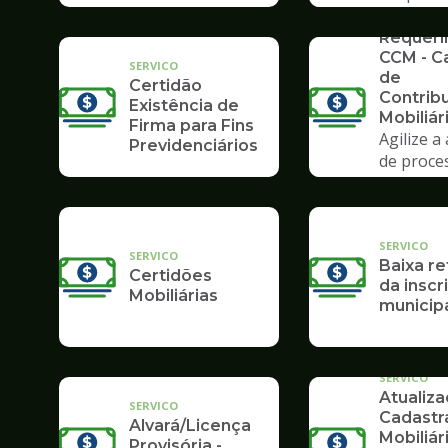
Tributár
SERVICO
Requer
CCM - C
SERVICO
de
Certidão
Contrib
Existência de
Mobiliár
Firma para Fins
Agilize a
Previdenciários
de proce
Poupate
SERVICO
SERVICO
Baixa re
Certidões
da inscr
Mobiliárias
municip
SERVICO
Atualiz
SERVICO
Cadastr
Alvará/Licença
Mobiliár
Provisória -