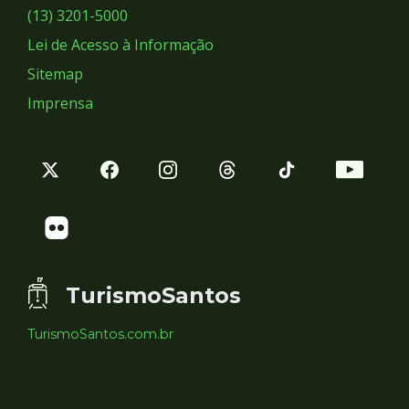
Sociais
(13) 3201-5000
Lei de Acesso à Informação
Sitemap
Imprensa
TurismoSantos
TurismoSantos.com.br