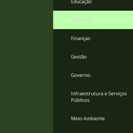
Educação
4
Acessibilidade
5
Esportes
Finanças
Gestão
Governo
Infraestrutura e Serviços
Públicos
Meio Ambiente