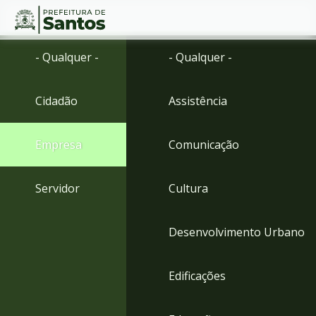
Ir
Conteúdo
- Qualquer -
- Qualquer -
para
o
conteúdo
Cidadão
Assistência
1
Ir
para
Empresa
Comunicação
o
menu
2
Servidor
Cultura
Ir
para
busca
Desenvolvimento Urbano
3
Ir
para
Edificações
o
rodapé