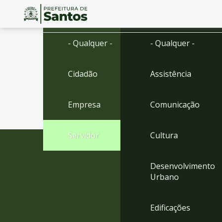
Ir
Conteúdo
- Qualquer -
- Qualquer -
para
o
conteúdo
Cidadão
Assistência
1
Ir
para
Empresa
Comunicação
o
menu
2
Servidor
Cultura
Ir
para
busca
Desenvolvimento
3
Urbano
Ir
para
o
Edificações
rodapé