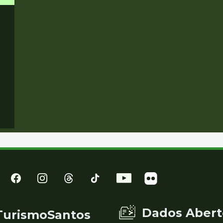
Dados Abert
TurismoSantos