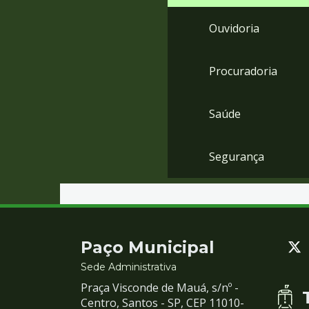
Ouvidoria
Procuradoria
Saúde
Segurança
Contato
Paço Municipal
e
Sede Administrativa
Praça Visconde de Mauá, s/nº -
Redes
Centro, Santos - SP, CEP 11010-