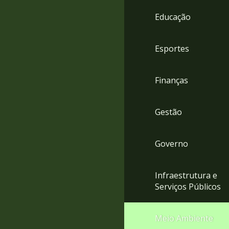
4
Educação
Acessibilidade
5
Esportes
Finanças
Gestão
Governo
Infraestrutura e
Serviços Públicos
Meio Ambiente