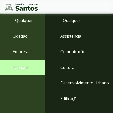
Ir
Conteúdo
- Qualquer -
- Qualquer -
para
o
conteúdo
Cidadão
Assistência
1
Ir
para
Empresa
Comunicação
o
menu
2
Servidor
Cultura
Ir
para
busca
Desenvolvimento Urbano
3
Ir
para
Edificações
o
rodapé