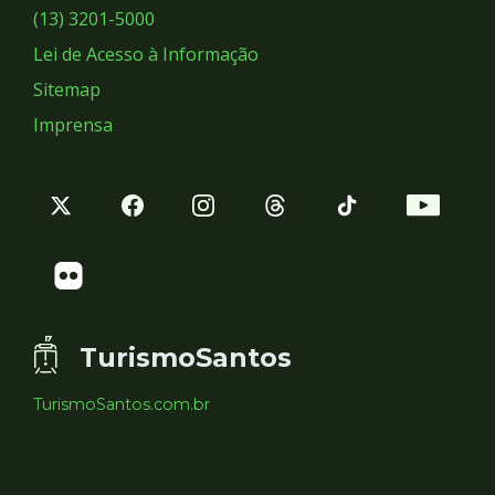
Sociais
(13) 3201-5000
Lei de Acesso à Informação
Sitemap
Imprensa
TurismoSantos
TurismoSantos.com.br