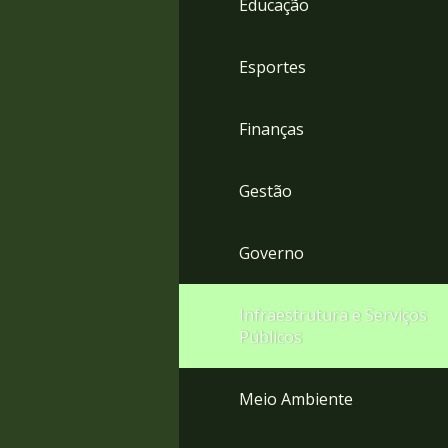
Educação
4
Acessibilidade
5
Esportes
Finanças
Gestão
Governo
Infraestrutura e Serviços
Públicos
Meio Ambiente