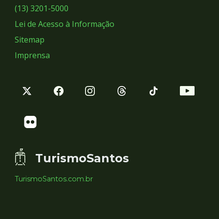
Sociais
(13) 3201-5000
Lei de Acesso à Informação
Sitemap
Imprensa
TurismoSantos
TurismoSantos.com.br