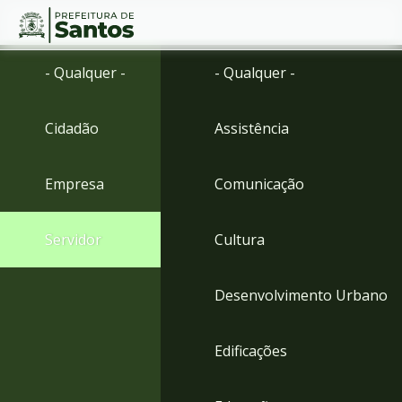
Ir
Conteúdo
- Qualquer -
- Qualquer -
para
o
conteúdo
Cidadão
Assistência
1
Ir
para
Empresa
Comunicação
o
menu
2
Servidor
Cultura
Ir
para
busca
Desenvolvimento Urbano
3
Ir
para
Edificações
o
rodapé