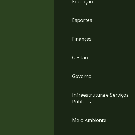
Educação
4
Acessibilidade
5
Esportes
Finanças
Gestão
Governo
Infraestrutura e Serviços
Públicos
Meio Ambiente