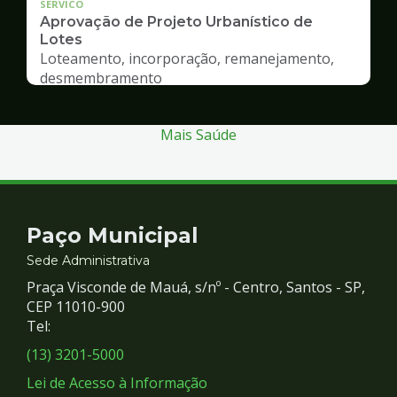
SERVICO
Aprovação de Projeto Urbanístico de
Lotes
Loteamento, incorporação, remanejamento,
desmembramento
Mais Saúde
Contato
Paço Municipal
e
Sede Administrativa
Praça Visconde de Mauá, s/nº - Centro, Santos - SP,
Redes
CEP 11010-900
Tel:
Sociais
(13) 3201-5000
Lei de Acesso à Informação