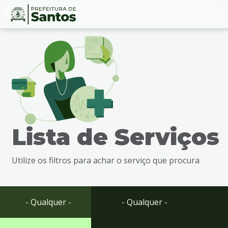
Ir
Conteúdo
para
o
conteúdo
1
Ir
para
o
menu
Lista de Serviços
2
Ir
para
Utilize os filtros para achar o serviço que procura
busca
3
Ir
para
- Qualquer -
- Qualquer -
o
rodapé