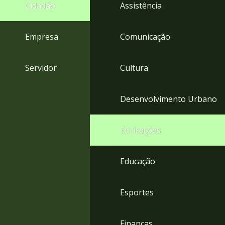
4
Cidadão
Assistência
Acessibilidade
5
Empresa
Comunicação
Servidor
Cultura
Desenvolvimento Urbano
Edificações
Educação
Esportes
Finanças