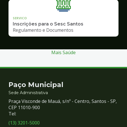
SERVICO
Inscrições para o Sesc Santos
Regulamento e Documentos
Mais Saúde
Contato
Paço Municipal
e
Sede Administrativa
Praça Visconde de Mauá, s/nº - Centro, Santos - SP,
Redes
CEP 11010-900
Tel:
Sociais
(13) 3201-5000