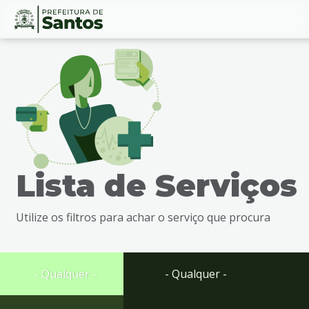
Ir
Conteúdo
para
o
conteúdo
1
Ir
para
o
menu
Lista de Serviços
2
Ir
para
Utilize os filtros para achar o serviço que procura
busca
3
Ir
para
- Qualquer -
- Qualquer -
o
rodapé