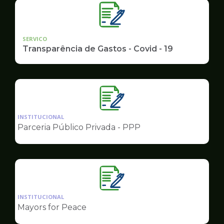
SERVICO
Transparência de Gastos - Covid - 19
Ilustração
da
INSTITUCIONAL
pagina
Parceria Público Privada - PPP
de
Governo
Ilustração
da
INSTITUCIONAL
pagina
Mayors for Peace
de