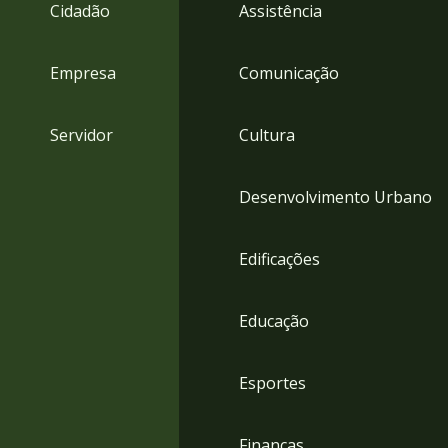
4
Cidadão
Assistência
Acessibilidade
5
Empresa
Comunicação
Servidor
Cultura
Desenvolvimento Urbano
Edificações
Educação
Esportes
Finanças