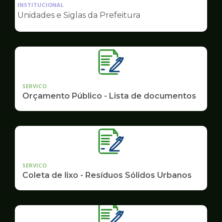
da
INSTITUCIONAL
pagina
Unidades e Siglas da Prefeitura
de
Governo
SERVICO
Orçamento Público - Lista de documentos
SERVICO
Coleta de lixo - Resíduos Sólidos Urbanos