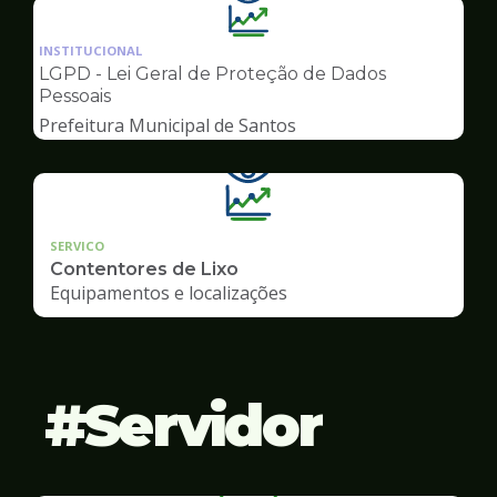
Ilustração
da
INSTITUCIONAL
pagina
LGPD - Lei Geral de Proteção de Dados
de
Pessoais
Transparência
Prefeitura Municipal de Santos
SERVICO
Contentores de Lixo
Equipamentos e localizações
Servidor