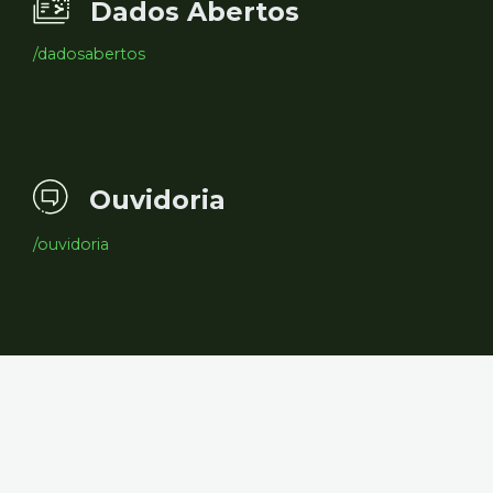
Dados Abertos
/dadosabertos
Ouvidoria
/ouvidoria