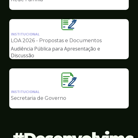
de
Governo
Ilustração
da
INSTITUCIONAL
pagina
LOA 2026 - Propostas e Documentos
de
Audiência Pública para Apresentação e
Governo
Discussão
Ilustração
da
INSTITUCIONAL
pagina
Secretaria de Governo
de
Governo