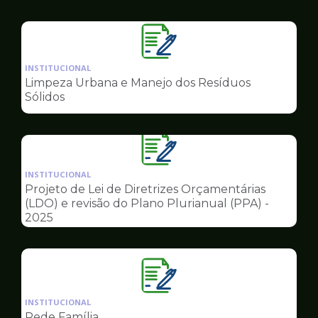
Governo
Ilustração
da
INSTITUCIONAL
pagina
Limpeza Urbana e Manejo dos Resíduos
de
Sólidos
Governo
Ilustração
da
INSTITUCIONAL
pagina
Projeto de Lei de Diretrizes Orçamentárias
de
(LDO) e revisão do Plano Plurianual (PPA) -
Governo
2025
Ilustração
da
INSTITUCIONAL
pagina
Rede Família