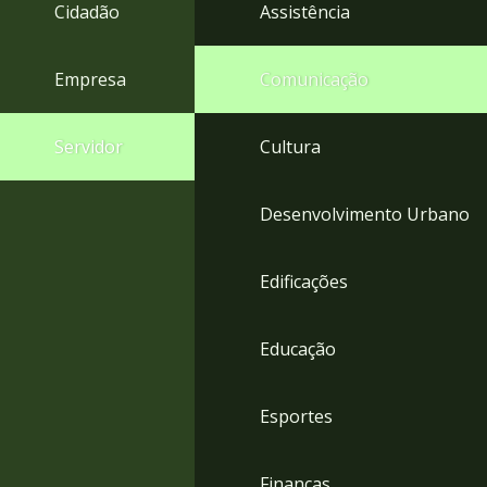
4
Cidadão
Assistência
Acessibilidade
5
Empresa
Comunicação
Servidor
Cultura
Desenvolvimento Urbano
Edificações
Educação
Esportes
Finanças