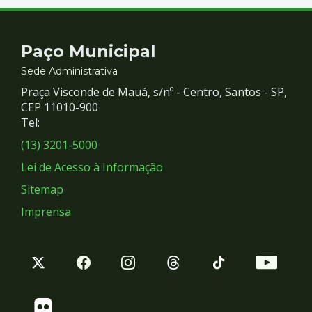
Contato
Paço Municipal
e
Sede Administrativa
Praça Visconde de Mauá, s/nº - Centro, Santos - SP,
Redes
CEP 11010-900
Tel:
Sociais
(13) 3201-5000
Lei de Acesso à Informação
Sitemap
Imprensa