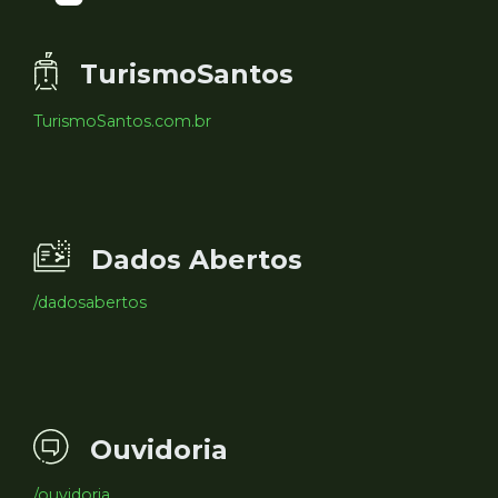
TurismoSantos
TurismoSantos.com.br
Dados Abertos
/dadosabertos
Ouvidoria
/ouvidoria