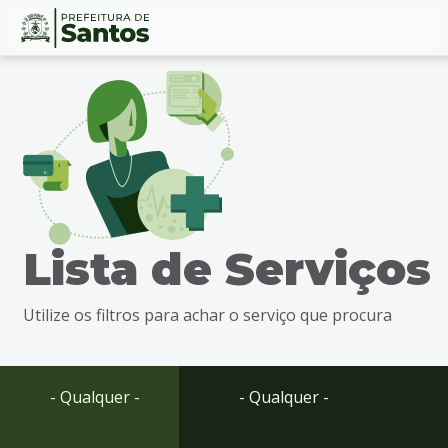
Ir
Conteúdo
para
o
conteúdo
1
Ir
para
o
menu
Lista de Serviços
2
Ir
para
Utilize os filtros para achar o serviço que procura
busca
3
Ir
para
- Qualquer -
- Qualquer -
o
rodapé