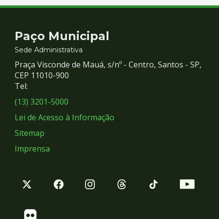
Contato
Paço Municipal
e
Sede Administrativa
Praça Visconde de Mauá, s/nº - Centro, Santos - SP,
Redes
CEP 11010-900
Tel:
Sociais
(13) 3201-5000
Lei de Acesso à Informação
Sitemap
Imprensa