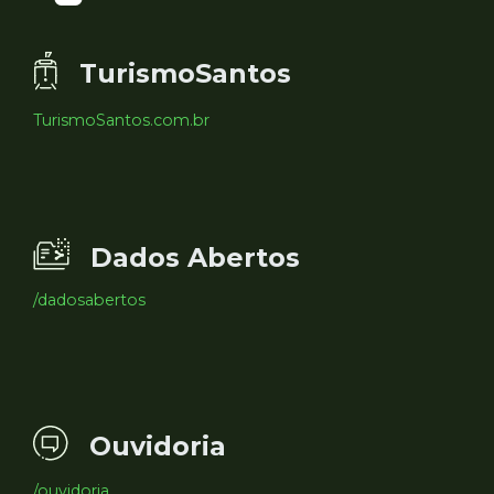
TurismoSantos
TurismoSantos.com.br
Dados Abertos
/dadosabertos
Ouvidoria
/ouvidoria