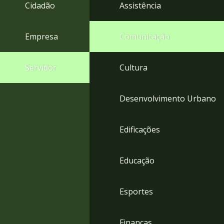
4
Cidadão
Assistência
Acessibilidade
5
Empresa
Comunicação
Servidor
Cultura
Desenvolvimento Urbano
Edificações
Educação
Esportes
Finanças