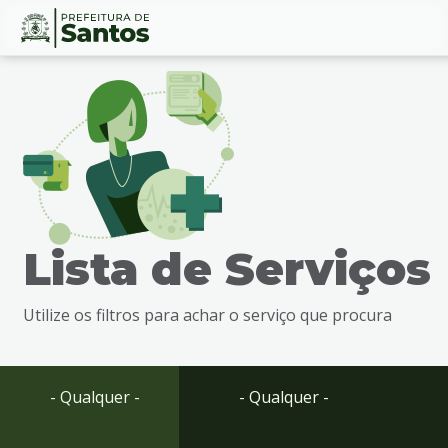
Ir
Conteúdo
para
o
conteúdo
1
Ir
para
o
menu
Lista de Serviços
2
Ir
para
Utilize os filtros para achar o serviço que procura
busca
3
Ir
para
- Qualquer -
- Qualquer -
o
rodapé