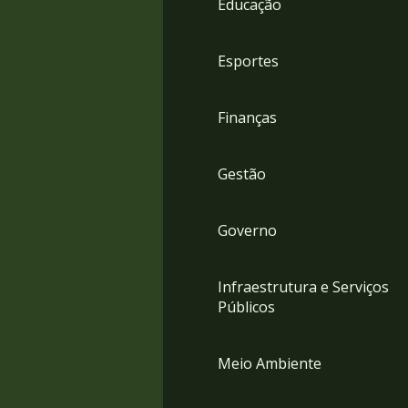
Educação
4
Acessibilidade
5
Esportes
Finanças
Gestão
Governo
Infraestrutura e Serviços
Públicos
Meio Ambiente