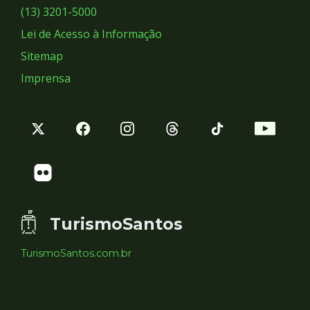
Sociais
(13) 3201-5000
Lei de Acesso à Informação
Sitemap
Imprensa
TurismoSantos
TurismoSantos.com.br