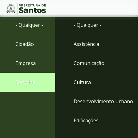
Ir
Conteúdo
- Qualquer -
- Qualquer -
para
o
conteúdo
Cidadão
Assistência
1
Ir
para
Empresa
Comunicação
o
menu
2
Servidor
Cultura
Ir
para
busca
Desenvolvimento Urbano
3
Ir
para
Edificações
o
rodapé