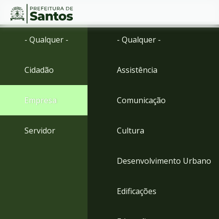
Ir
Conteúdo
- Qualquer -
- Qualquer -
para
o
conteúdo
Cidadão
Assistência
1
Ir
para
Empresa
Comunicação
o
menu
2
Servidor
Cultura
Ir
para
busca
Desenvolvimento Urbano
3
Ir
para
Edificações
o
rodapé