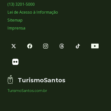
Sociais
(13) 3201-5000
Lei de Acesso à Informação
Sitemap
Imprensa
TurismoSantos
TurismoSantos.com.br