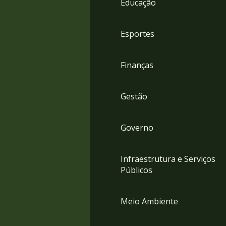
Educação
4
Acessibilidade
5
Esportes
Finanças
Gestão
Governo
Infraestrutura e Serviços
Públicos
Meio Ambiente