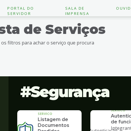
PORTAL DO
SALA DE
OUVID
SERVIDOR
IMPRENSA
ista de Serviços
e os filtros para achar o serviço que procura
Segurança
SERVICO
SERVICO
Autenti
Listagem de
de funci
"
Documentos
Integran
alt="Autenticação