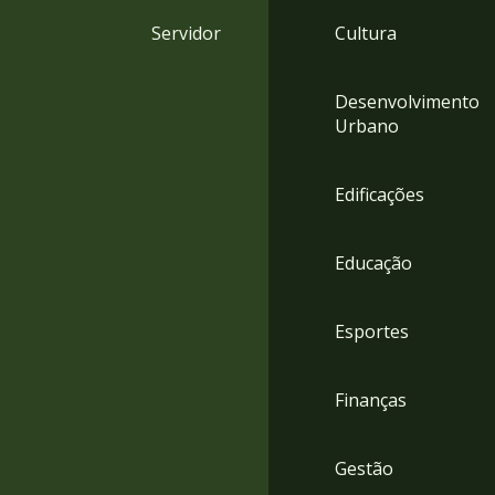
4
Servidor
Cultura
Acessibilidade
5
Desenvolvimento
Urbano
Edificações
Educação
Esportes
Finanças
Gestão