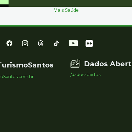
Mais Saúde
Dados Abert
TurismoSantos
/dadosabertos
moSantos.com.br