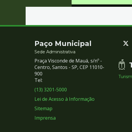
Contato
Paço Municipal
e
Sede Administrativa
Praça Visconde de Mauá, s/nº -
Redes
Centro, Santos - SP, CEP 11010-
900
Turis
Sociais
Tel:
(13) 3201-5000
Lei de Acesso à Informação
Sitemap
Imprensa