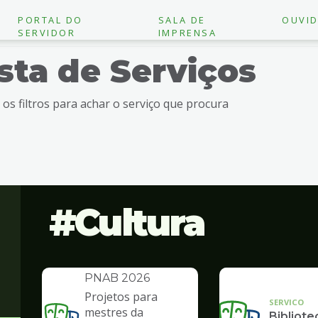
PORTAL DO
SALA DE
OUVID
SERVIDOR
IMPRENSA
ista de Serviços
e os filtros para achar o serviço que procura
Cultura
INSTITUCIONAL
Política Nacional
Aldir Blanc -
PNAB 2026
Projetos para
SERVICO
mestres da
Bibliote