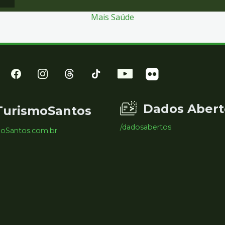
Mais Saúde
Dados Abert
TurismoSantos
/dadosabertos
moSantos.com.br