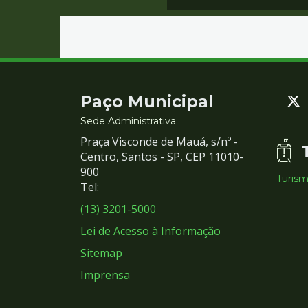
Contato
Paço Municipal
e
Sede Administrativa
Praça Visconde de Mauá, s/nº -
Redes
Centro, Santos - SP, CEP 11010-
900
Turis
Sociais
Tel:
(13) 3201-5000
Lei de Acesso à Informação
Sitemap
Imprensa