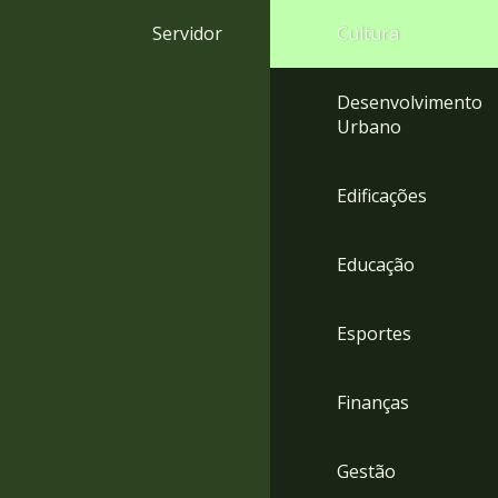
4
Servidor
Cultura
Acessibilidade
5
Desenvolvimento
Urbano
Edificações
Educação
Esportes
Finanças
Gestão