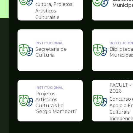
Ilustração
cultura, Projetos
Municip
da
Artísticos
pagina
Culturais e
de
Artísticas das
Cultura
Periferias
INSTITUCIONAL
INSTITUCION
Secretaria de
Biblioteca
Ilustração
Ilustração
Cultura
Municipai
da
da
pagina
pagina
de
de
Cultura
Cultura
INSTITUCION
FACULT - 
INSTITUCIONAL
2026
Projetos
Concurso 
Artísticos
Ilustração
Ilustração
Apoio a Pr
Culturais Lei
da
da
'Sergio Mamberti’
Culturais
pagina
pagina
Independe
de
de
Cultura
Cultura