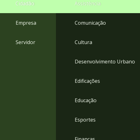
4
Cidadão
Assistência
Acessibilidade
5
Empresa
Comunicação
Servidor
Cultura
Desenvolvimento Urbano
Edificações
Educação
Esportes
Finanças