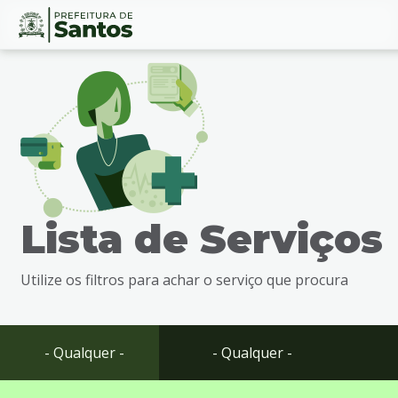
Ir
Conteúdo
para
o
conteúdo
1
Ir
para
o
menu
Lista de Serviços
2
Ir
para
Utilize os filtros para achar o serviço que procura
busca
3
Ir
para
- Qualquer -
- Qualquer -
o
rodapé