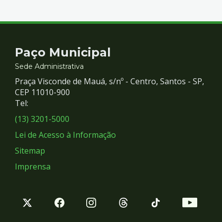
Contato
Paço Municipal
e
Sede Administrativa
Praça Visconde de Mauá, s/nº - Centro, Santos - SP,
Redes
CEP 11010-900
Tel:
Sociais
(13) 3201-5000
Lei de Acesso à Informação
Sitemap
Imprensa