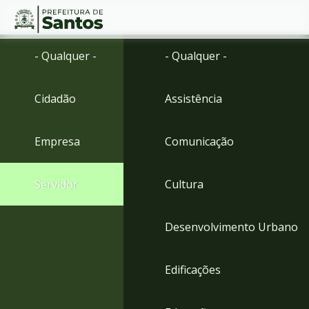
Ir
Conteúdo
- Qualquer -
- Qualquer -
para
o
conteúdo
Cidadão
Assistência
1
Ir
para
Empresa
Comunicação
o
menu
2
Servidor
Cultura
Ir
para
busca
Desenvolvimento Urbano
3
Ir
para
Edificações
o
rodapé