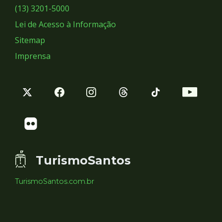
Sociais
(13) 3201-5000
Lei de Acesso à Informação
Sitemap
Imprensa
TurismoSantos
TurismoSantos.com.br