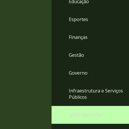
Educação
4
Acessibilidade
5
Esportes
Finanças
Gestão
Governo
Infraestrutura e Serviços
Públicos
Meio Ambiente