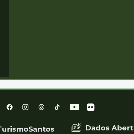
Dados Abert
TurismoSantos