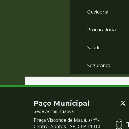
Ouvidoria
Procuradoria
Saúde
Segurança
Contato
Paço Municipal
e
Sede Administrativa
Praça Visconde de Mauá, s/nº -
Redes
Centro, Santos - SP, CEP 11010-