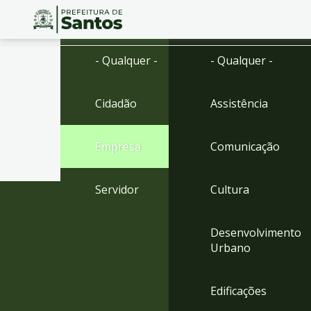
Ir
Conteúdo
- Qualquer -
- Qualquer -
para
o
conteúdo
Cidadão
Assistência
1
Ir
para
Empresa
Comunicação
o
menu
2
Servidor
Cultura
Ir
para
busca
Desenvolvimento
3
Urbano
Ir
para
o
Edificações
rodapé