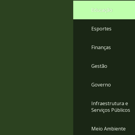
4
Educação
Acessibilidade
5
Esportes
Finanças
Gestão
Governo
Infraestrutura e
Serviços Públicos
Meio Ambiente