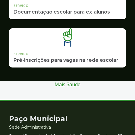
SERVICO
Documentação escolar para ex-alunos
SERVICO
Pré-inscrições para vagas na rede escolar
Mais Saúde
Contato
Paço Municipal
e
Sede Administrativa