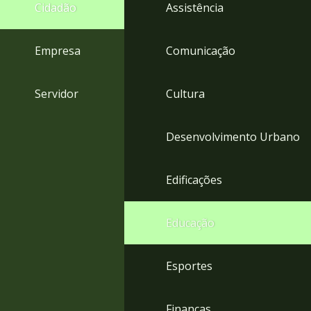
4
Cidadão
Assistência
Acessibilidade
5
Empresa
Comunicação
Servidor
Cultura
Desenvolvimento Urbano
Edificações
Educação
Esportes
Finanças