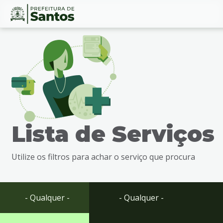
Ir
Conteúdo
para
o
conteúdo
1
Ir
para
o
menu
Lista de Serviços
2
Ir
para
Utilize os filtros para achar o serviço que procura
busca
3
Ir
para
- Qualquer -
- Qualquer -
o
rodapé