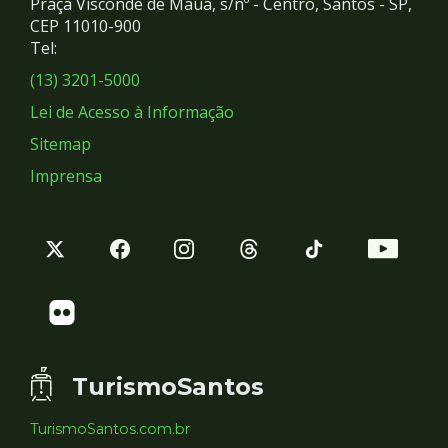
Praça Visconde de Mauá, s/nº - Centro, Santos - SP,
Redes
CEP 11010-900
Tel:
Sociais
(13) 3201-5000
Lei de Acesso à Informação
Sitemap
Imprensa
TurismoSantos
TurismoSantos.com.br