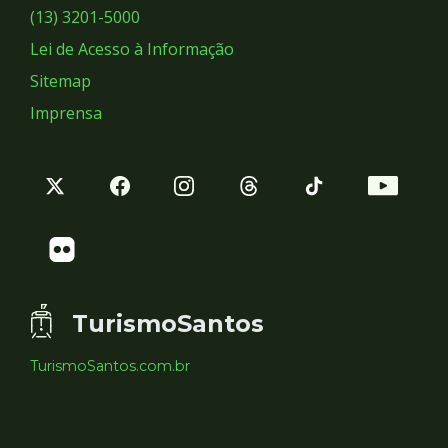
Sociais
(13) 3201-5000
Lei de Acesso à Informação
Sitemap
Imprensa
TurismoSantos
TurismoSantos.com.br