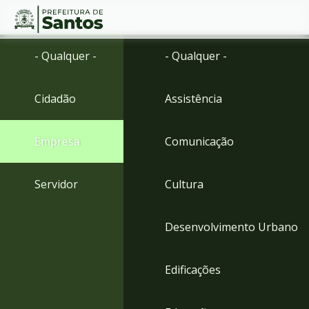
Ir
Conteúdo
- Qualquer -
- Qualquer -
para
o
conteúdo
Cidadão
Assistência
1
Ir
para
Empresa
Comunicação
o
menu
2
Servidor
Cultura
Ir
para
busca
Desenvolvimento Urbano
3
Ir
para
Edificações
o
rodapé