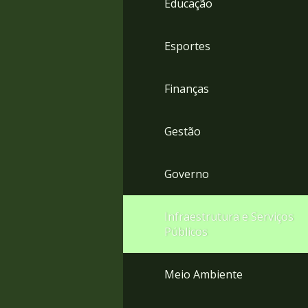
Educação
4
Acessibilidade
5
Esportes
Finanças
Gestão
Governo
Infraestrutura e Serviços
Públicos
Meio Ambiente