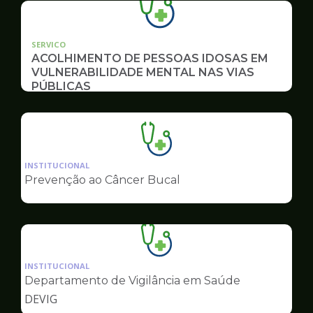
SERVICO
ACOLHIMENTO DE PESSOAS IDOSAS EM
VULNERABILIDADE MENTAL NAS VIAS
PÚBLICAS
Ilustração
da
INSTITUCIONAL
pagina
Prevenção ao Câncer Bucal
de
Saúde
Ilustração
da
INSTITUCIONAL
pagina
Departamento de Vigilância em Saúde
de
DEVIG
Saúde