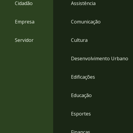
4
Cidadão
Assistência
Acessibilidade
5
Empresa
Comunicação
Servidor
Cultura
Desenvolvimento Urbano
Edificações
Educação
Esportes
Finanças