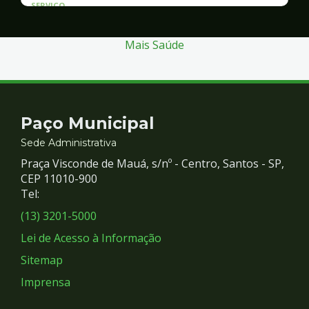
SERVICO
Atendimento às Vítimas de Violência
Mais Saúde
Contato
Paço Municipal
e
Sede Administrativa
Praça Visconde de Mauá, s/nº - Centro, Santos - SP,
Redes
CEP 11010-900
Tel:
Sociais
(13) 3201-5000
Lei de Acesso à Informação
Sitemap
Imprensa