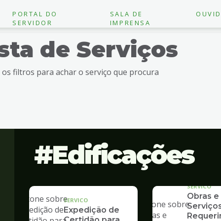
PORTAL DO
SALA DE
OUVID
SERVIDOR
IMPRENSA
ista de Serviços
e os filtros para achar o serviço que procura
Edificações
SERVICO
Obras e
SERVICO
Serviços
Expedição de
Requer
Certidão para