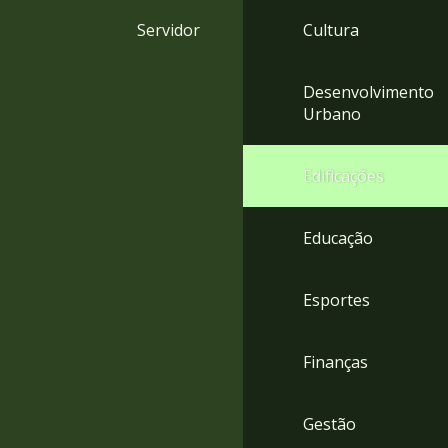
4
Servidor
Cultura
Acessibilidade
5
Desenvolvimento
Urbano
Edificações
Educação
Esportes
Finanças
Gestão