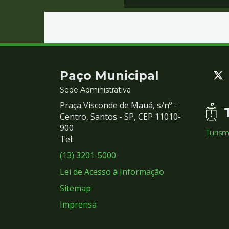
Contato
Paço Municipal
e
Sede Administrativa
Praça Visconde de Mauá, s/nº -
Redes
Centro, Santos - SP, CEP 11010-
900
Turis
Sociais
Tel:
(13) 3201-5000
Lei de Acesso à Informação
Sitemap
Imprensa