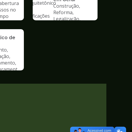
 abertura
Construção,
ssos no
Reforma,
mpo
Legalização,
Mudança de Uso
ão de
tico de
nto,
ação,
amento,
rament