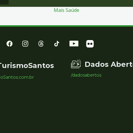
Mais Saúde
Dados Abert
TurismoSantos
/dadosabertos
moSantos.com.br