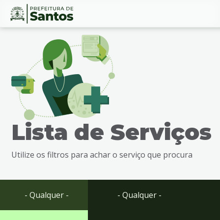
Ir
Conteúdo
para
o
conteúdo
1
Ir
para
o
menu
Lista de Serviços
2
Ir
para
Utilize os filtros para achar o serviço que procura
busca
3
Ir
para
- Qualquer -
- Qualquer -
o
rodapé