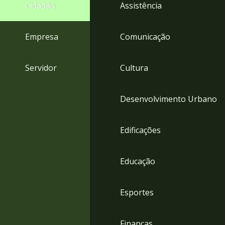
4
Cidadão
Assistência
Acessibilidade
5
Empresa
Comunicação
Servidor
Cultura
Desenvolvimento Urbano
Edificações
Educação
Esportes
Finanças