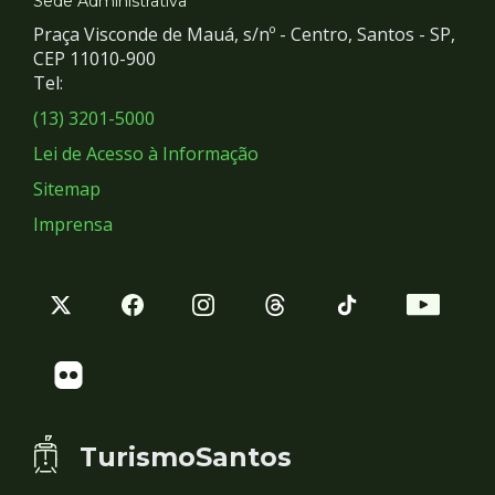
e
Sede Administrativa
Praça Visconde de Mauá, s/nº - Centro, Santos - SP,
Redes
CEP 11010-900
Tel:
Sociais
(13) 3201-5000
Lei de Acesso à Informação
Sitemap
Imprensa
TurismoSantos