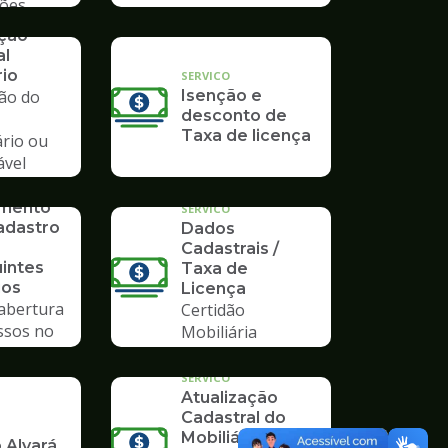
ções
ação
al
rio
SERVICO
ção do
Isenção e
desconto de
Taxa de licença
ário ou
ável
io
imento
SERVICO
adastro
Dados
Cadastrais /
uintes
Taxa de
ios
Licença
 abertura
Certidão
ssos no
Mobiliária
mpo
SERVICO
Atualização
Cadastral do
Mobiliário
 Alvará