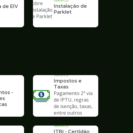
SERVICO
Instalação de
a de EIV
Parklet
SERVICO
Impostos e
Taxas
ntos -
Pagamento 2ª via
es
de IPTU, regras
cas
de isenção, taxas,
entre outros
SERVICO
ITBI - Certidão