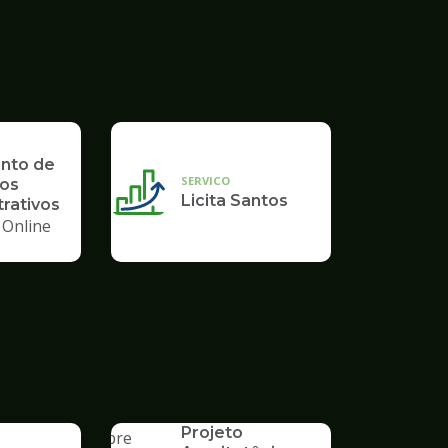
nto de
SERVICO
os
Licita Santos
rativos
 Online
SERVICO
Aprovação de
Projeto