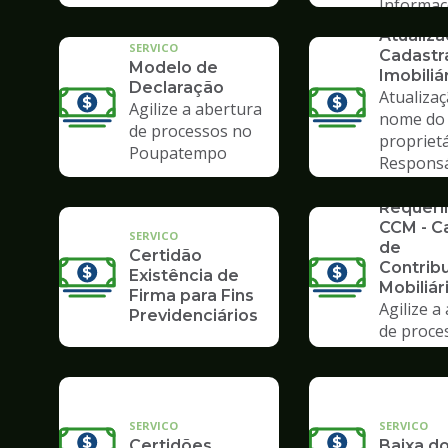
Informa
SERVICO
Atualiz
SERVICO
Cadastr
Modelo de
Imobiliá
Declaração
Atualiza
Agilize a abertura
nome do
de processos no
propriet
Poupatempo
Respons
Tributár
SERVICO
Requer
CCM - C
SERVICO
de
Certidão
Contrib
Existência de
Mobiliár
Firma para Fins
Agilize a
Previdenciários
de proce
Poupate
SERVICO
SERVICO
Certidões
Baixa do