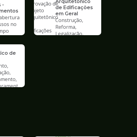
Arquitetônico
 -
de Edificações
imentos
em Geral
 abertura
Construção,
ssos no
Reforma,
mpo
Legalização,
Mudança de Uso
ão de
tico de
nto,
ação,
amento,
rament
SERVICO