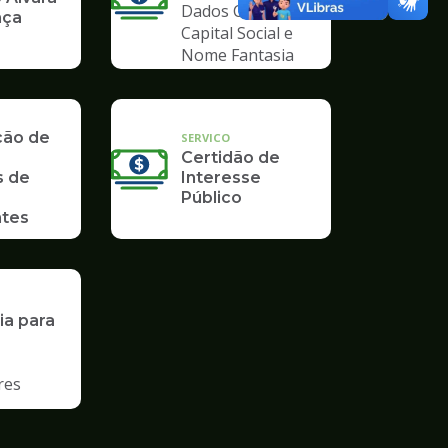
Dados Cadastrais,
nça
Capital Social e
Nome Fantasia
ção de
SERVICO
Certidão de
s de
Interesse
Público
tes
ia para
res