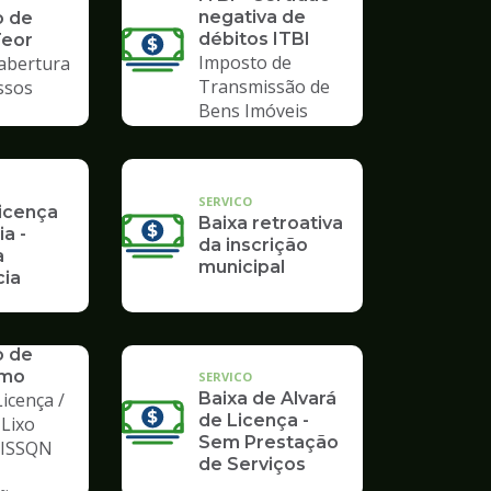
negativa de
o de
débitos ITBI
Teor
Imposto de
 abertura
Transmissão de
ssos
Bens Imóveis
SERVICO
Licença
Baixa retroativa
ia -
da inscrição
a
municipal
ia
o de
mo
SERVICO
icença /
Baixa de Alvará
de Licença -
 Lixo
Sem Prestação
/ ISSQN
de Serviços