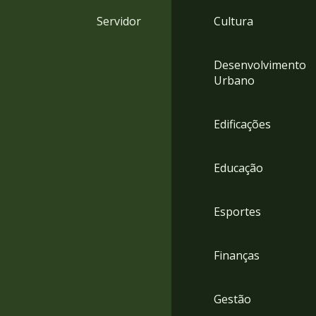
4
Servidor
Cultura
Acessibilidade
5
Desenvolvimento
Urbano
Edificações
Educação
Esportes
Finanças
Gestão