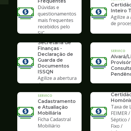
Frequentes
Certidã
Dúvidas e
Inteiro 
questionamentos
Agilize a
mais frequentes
de proce
recebidos pelo
SERVICO
SIC
Formulários da
Secretaria de
Finanças -
SERVICO
Declaração de
Alvará/
Guarda de
Provisór
Documentos
Consult
ISSQN
Pendênc
Agilize a abertura
de processos no
SERVICO
Poupatempo
Certidã
SERVICO
Homôni
Cadastramento
Taxa de L
e Atualiação
FEIMER /
Mobiliária
Ficha Cadastral
Séptico 
Mobiliário
Fixo /