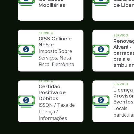
Mobiliárias
de Lice
SERVICO
SERVICO
GISS Online e
Renova
NFS-e
Alvará -
Imposto Sobre
barraca
Serviços, Nota
praia e
Fiscal Eletrônica
ambulan
SERVICO
SERVICO
Certidão
Licença
Positiva de
Provisór
Débitos
Eventos
ISSQN / Taxa de
Locais
Licença /
particula
Informações