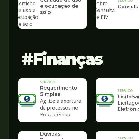
SERVICO
e ocupação de
Consult
solo
Finanças
SERVICO
Requerimento
SERVICO
Simples
LicitaSa
Agilize a abertura
Licitaçõ
de processos no
Eletrôni
Poupatempo
SERVICO
Dúvidas
SERVICO