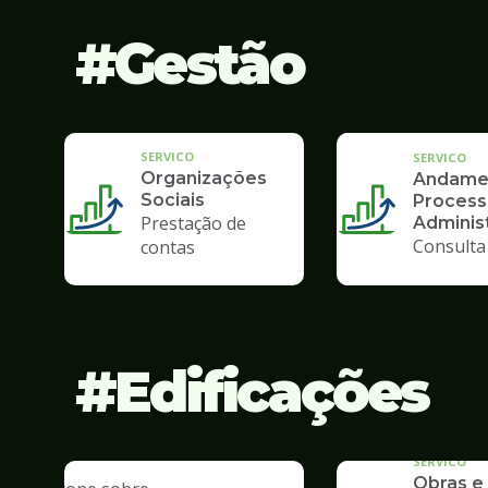
Gestão
SERVICO
SERVICO
Organizações
Andame
Sociais
Process
Prestação de
Administ
Consulta
contas
Edificações
SERVICO
Obras e