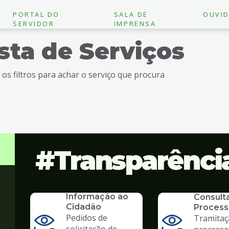
PORTAL DO
SALA DE
OUVID
SERVIDOR
IMPRENSA
ista de Serviços
e os filtros para achar o serviço que procura
Transparênci
SERVICO
SIC - Serviço de
SERVICO
Informação ao
Consult
Cidadão
Process
Pedidos de
Tramitaç