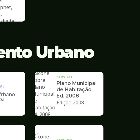
s
cpnet,
,
digital
ento Urbano
SERVICO
Plano Municipal
AL
de Habitação
o
Ed. 2008
ca
Edição 2008
nto