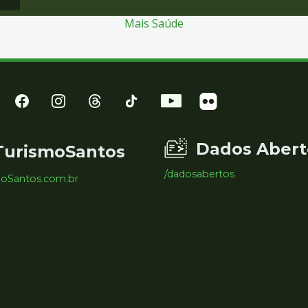
Mais Saúde
Dados Abert
TurismoSantos
/dadosabertos
moSantos.com.br