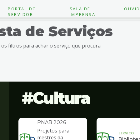
PORTAL DO
SALA DE
OUVID
SERVIDOR
IMPRENSA
ista de Serviços
e os filtros para achar o serviço que procura
Cultura
INSTITUCIONAL
Política Nacional
Aldir Blanc -
PNAB 2026
Projetos para
SERVICO
mestres da
Bibliote