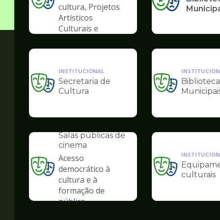
Ilustração
cultura, Projetos
Municip
da
Artísticos
pagina
Culturais e
de
Artísticas das
Cultura
Periferias
INSTITUCIONAL
INSTITUCION
Secretaria de
Biblioteca
Ilustração
Ilustração
Cultura
Municipai
da
da
pagina
pagina
de
de
INSTITUCIONAL
Cultura
Cultura
Salas públicas de
cinema
INSTITUCION
Acesso
Equipame
democrático à
Ilustração
Ilustração
culturais
cultura e à
da
da
formação de
pagina
pagina
público
de
de
Cultura
Cultura