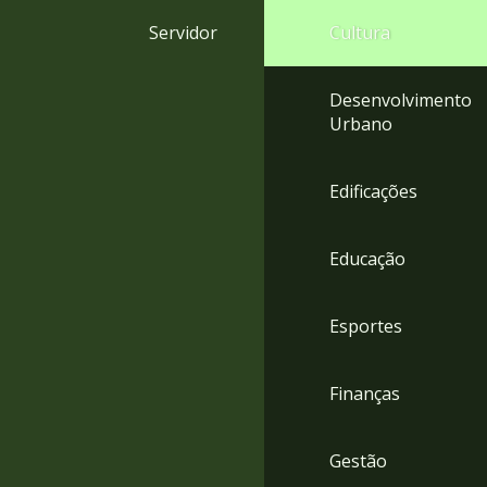
4
Servidor
Cultura
Acessibilidade
5
Desenvolvimento
Urbano
Edificações
Educação
Esportes
Finanças
Gestão