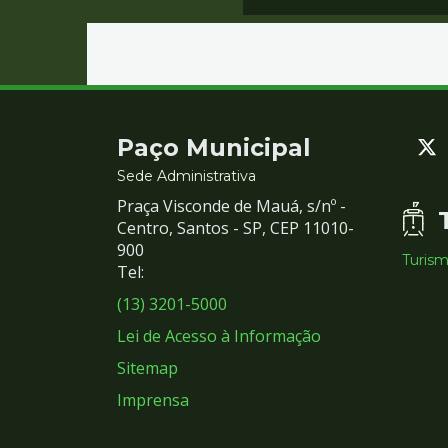
Contato
Paço Municipal
e
Sede Administrativa
Praça Visconde de Mauá, s/nº -
Redes
Centro, Santos - SP, CEP 11010-
900
Turis
Sociais
Tel:
(13) 3201-5000
Lei de Acesso à Informação
Sitemap
Imprensa