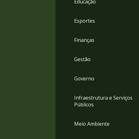
Educação
4
Acessibilidade
5
Esportes
Finanças
Gestão
Governo
Infraestrutura e Serviços
Públicos
Meio Ambiente