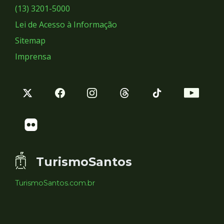
Sociais
(13) 3201-5000
Lei de Acesso à Informação
Sitemap
Imprensa
TurismoSantos
TurismoSantos.com.br