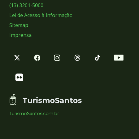
Sociais
(13) 3201-5000
Lei de Acesso à Informação
Sitemap
Imprensa
TurismoSantos
TurismoSantos.com.br