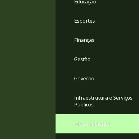
Educação
4
Acessibilidade
5
Esportes
Finanças
Gestão
Governo
Infraestrutura e Serviços
Públicos
Meio Ambiente