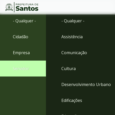
Ir
Conteúdo
- Qualquer -
- Qualquer -
para
o
conteúdo
Cidadão
Assistência
1
Ir
para
Empresa
Comunicação
o
menu
2
Servidor
Cultura
Ir
para
busca
Desenvolvimento Urbano
3
Ir
para
Edificações
o
rodapé