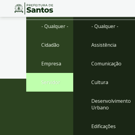
Ir
Conteúdo
- Qualquer -
- Qualquer -
para
o
conteúdo
Cidadão
Assistência
1
Ir
para
Empresa
Comunicação
o
menu
2
Servidor
Cultura
Ir
para
busca
Desenvolvimento
3
Urbano
Ir
para
o
Edificações
rodapé