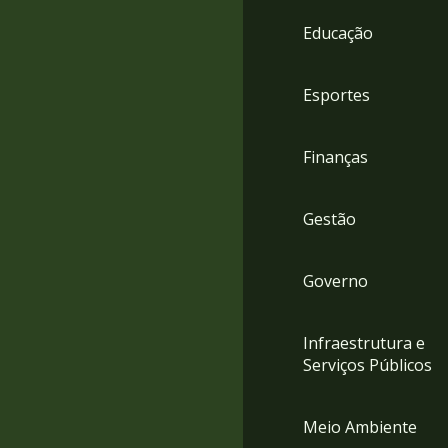
4
Educação
Acessibilidade
5
Esportes
Finanças
Gestão
Governo
Infraestrutura e
Serviços Públicos
Meio Ambiente