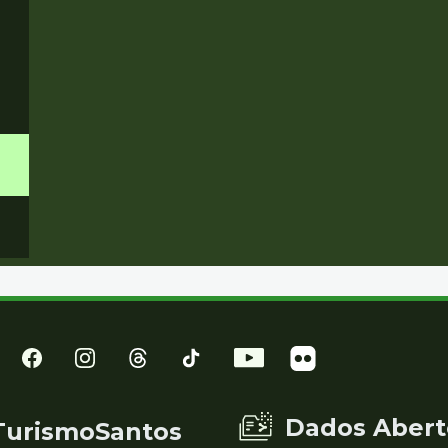
Dados Abert
TurismoSantos