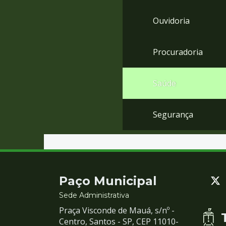
Ouvidoria
Procuradoria
Saúde
Segurança
Contato
Paço Municipal
e
Sede Administrativa
Praça Visconde de Mauá, s/nº -
Redes
Centro, Santos - SP, CEP 11010-