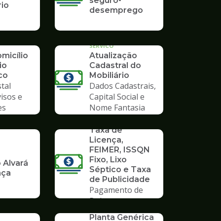
seguro-
rio
desemprego
SERVICO
micílio
Atualização
io
Cadastral do
co
Mobiliário
tal
Dados Cadastrais,
visos e
Capital Social e
es
Nome Fantasia
SERVICO
Taxa de
Licença,
FEIMER, ISSQN
Fixo, Lixo
 Alvará
Séptico e Taxa
nça
de Publicidade
Pagamento de
Boleto
SERVICO
Planta Genérica