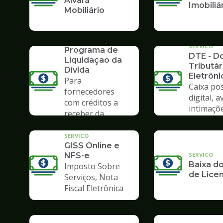
Alvará
Imobiliá
Mobiliário
SERVICO
PLD 2019 -
SERVICO
Programa de
DTE - Do
Liquidação da
Tributár
Dívida
Eletrôni
Para
Caixa pos
fornecedores
digital, a
com créditos a
intimaçõ
receber da
Prefeitura
SERVICO
GISS Online e
SERVICO
NFS-e
Baixa do
Imposto Sobre
de Lice
Serviços, Nota
Fiscal Eletrônica