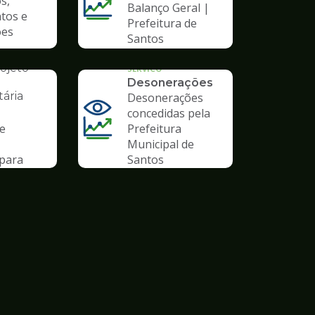
s,
Balanço Geral |
tos e
Prefeitura de
ões
Santos
AL
ojeto
SERVICO
Desonerações
ária
Desonerações
concedidas pela
de
Prefeitura
Municipal de
para
Santos