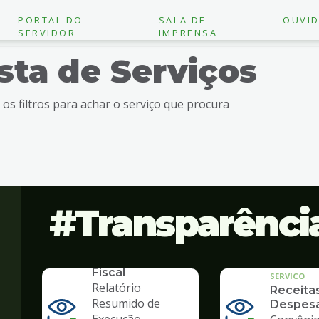
PORTAL DO
SALA DE
OUVID
SERVIDOR
IMPRENSA
ista de Serviços
e os filtros para achar o serviço que procura
Transparênci
SERVICO
Lei de
Responsabilidade
Fiscal
SERVICO
Relatório
Receita
Resumido de
Despes