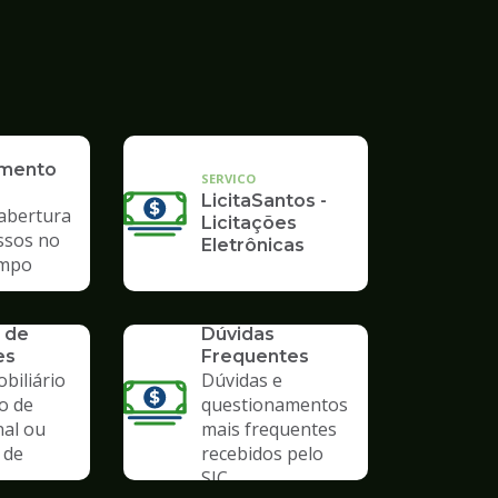
imento
SERVICO
LicitaSantos -
 abertura
Licitações
ssos no
Eletrônicas
mpo
SERVICO
 de
Dúvidas
es
Frequentes
biliário
Dúvidas e
o de
questionamentos
nal ou
mais frequentes
 de
recebidos pelo
SIC