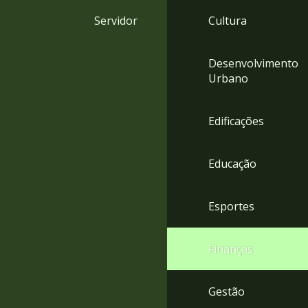
4
Servidor
Cultura
Acessibilidade
5
Desenvolvimento
Urbano
Edificações
Educação
Esportes
Finanças
Gestão