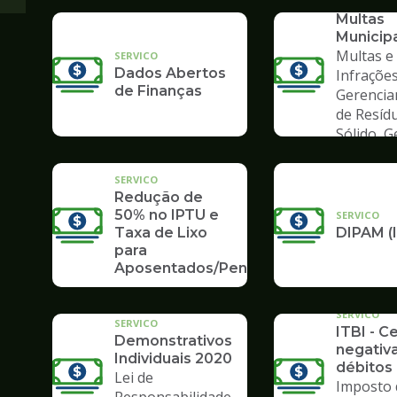
Consult
Multas
Municip
Multas e
SERVICO
Dados Abertos
Infrações
de Finanças
Gerenci
de Resíd
Sólido, 
de Lixo
SERVICO
Redução de
50% no IPTU e
SERVICO
Taxa de Lixo
DIPAM (
para
Aposentados/Pensionistas
SERVICO
SERVICO
ITBI - C
Demonstrativos
negativ
Individuais 2020
débitos 
Lei de
Imposto 