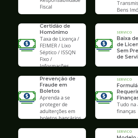
Responsabilidade
Transmis
Fiscal
Bens Imó
SERVICO
Certidão de
Homônimo
SERVICO
Taxa de Licença /
Baixa de
de Licen
FEIMER / Lixo
Sem Pre
Séptico / ISSQN
de Serv
Fixo /
Informações
SERVICO
Prevenção de
SERVICO
Fraude em
Formulá
Boletos
Requer
Aprenda a se
Finança
proteger de
Tudo na 
adulterções em
finanças
boletos bancários
SERVICO
Modelo