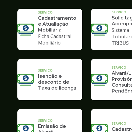
SERVICO
SERVICO
Solicita
Cadastramento
Acompa
e Atualiação
Sistema
Mobiliária
Ficha Cadastral
Tributári
Mobiliário
TRIBUS
SERVICO
SERVICO
Alvará/
Isenção e
Provisór
desconto de
Consult
Taxa de licença
Pendênc
SERVICO
SERVICO
Emissão de
Cadastr