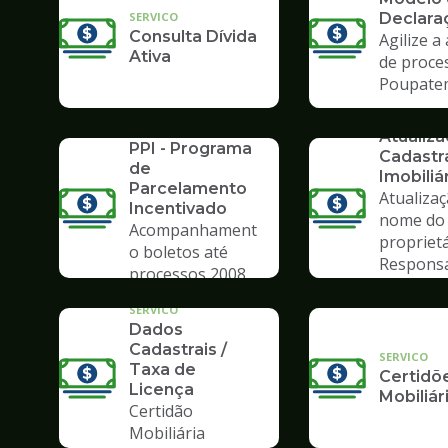
SERVICO
Declara
Consulta Dívida
Agilize a
Ativa
de proce
Poupate
SERVICO
SERVICO
Atualiz
PPI - Programa
Cadastr
de
Imobiliá
Parcelamento
Atualiza
Incentivado
nome do
Acompanhament
propriet
o boletos até
Respons
processos 2008
Tributár
SERVICO
Dados
Cadastrais /
SERVICO
Taxa de
Certidõ
Licença
Mobiliár
Certidão
Mobiliária