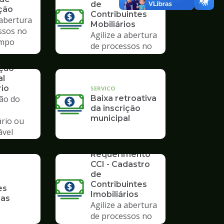
de
ção
Contribuintes
 abertura
Mobiliários
ssos no
Agilize a abertura
mpo
de processos no
Poupatempo
ação
al
rio
SERVICO
ção do
Baixa retroativa
da inscrição
municipal
ário ou
ável
io
SERVICO
Requerimento
CCI - Cadastro
de
Contribuintes
es
Imobiliários
ias
Agilize a abertura
de processos no