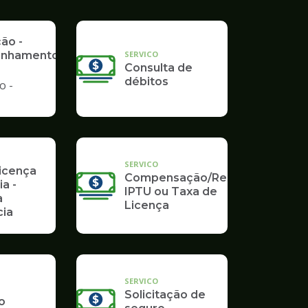
Poupatempo
ção -
SERVICO
nhamento
Consulta de
débitos
o -
SERVICO
Licença
Compensação/Restituição
ia -
IPTU ou Taxa de
a
Licença
ia
SERVICO
Solicitação de
o