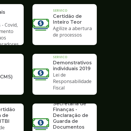
a de
SERVICO
ais
Certidão de
Inteiro Teor
 - Covid,
Agilize a abertura
amento
de processos
uos
Geradores
SERVICO
Demonstrativos
individuais 2019
Lei de
ICMS)
Responsabilidade
Fiscal
SERVICO
Formulários da
Secretaria de
ertidão
Finanças -
a de
Declaração de
ITBI
Guarda de
de
Documentos