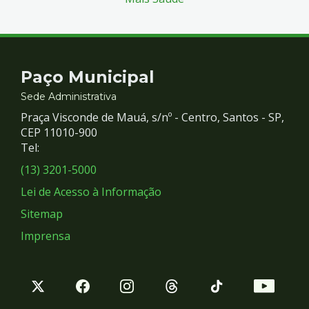
Contato
Paço Municipal
e
Sede Administrativa
Praça Visconde de Mauá, s/nº - Centro, Santos - SP,
Redes
CEP 11010-900
Tel:
Sociais
(13) 3201-5000
Lei de Acesso à Informação
Sitemap
Imprensa