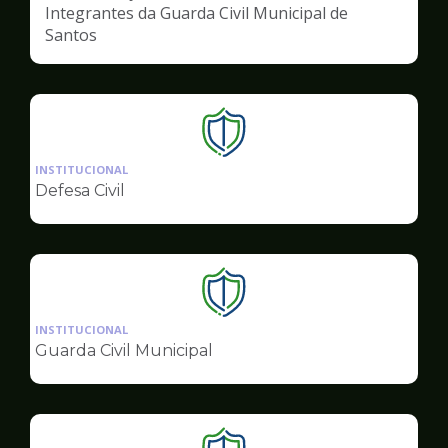
Integrantes da Guarda Civil Municipal de
Santos
Ilustração
da
INSTITUCIONAL
pagina
Defesa Civil
de
Segurança
Ilustração
da
INSTITUCIONAL
pagina
Guarda Civil Municipal
de
Segurança