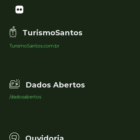
TurismoSantos
TurismoSantos.com.br
Dados Abertos
/dadosabertos
Ouvidoria