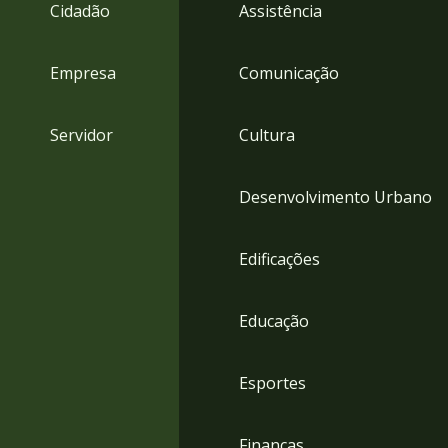
4
Cidadão
Assistência
Acessibilidade
5
Empresa
Comunicação
Servidor
Cultura
Desenvolvimento Urbano
Edificações
Educação
Esportes
Finanças