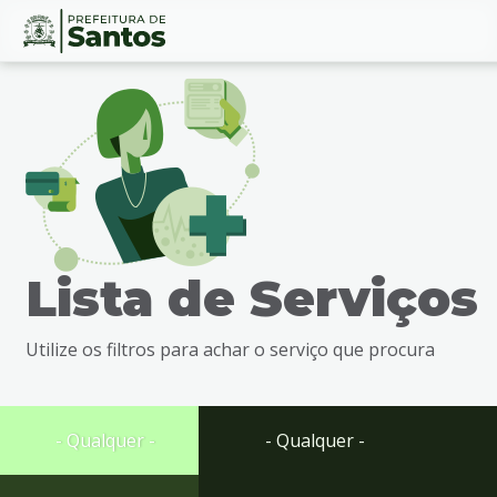
Ir
Conteúdo
para
o
conteúdo
1
Ir
para
o
menu
Lista de Serviços
2
Ir
para
Utilize os filtros para achar o serviço que procura
busca
3
Ir
para
- Qualquer -
- Qualquer -
o
rodapé