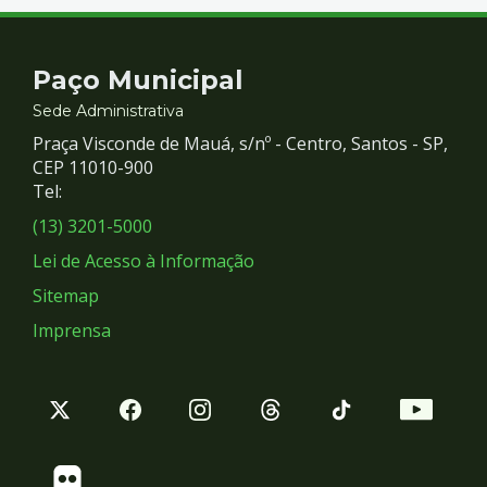
Contato
Paço Municipal
e
Sede Administrativa
Praça Visconde de Mauá, s/nº - Centro, Santos - SP,
Redes
CEP 11010-900
Tel:
Sociais
(13) 3201-5000
Lei de Acesso à Informação
Sitemap
Imprensa