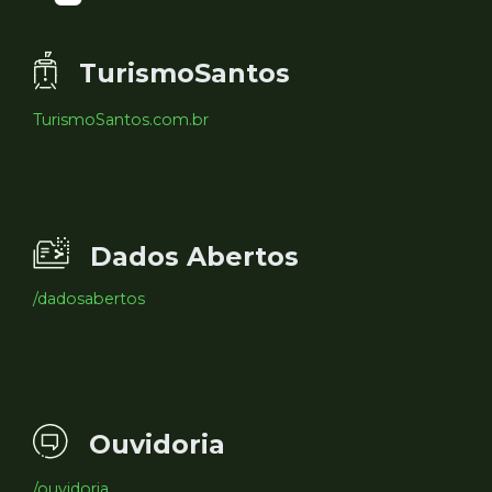
TurismoSantos
TurismoSantos.com.br
Dados Abertos
/dadosabertos
Ouvidoria
/ouvidoria