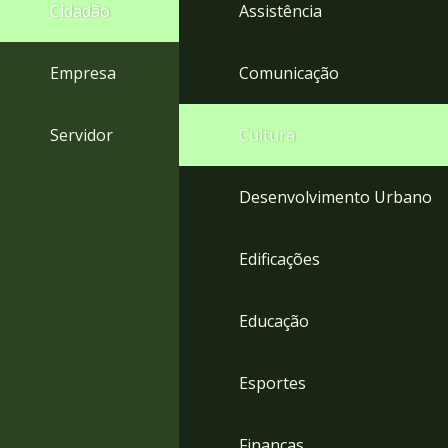
4
Cidadão
Assistência
Acessibilidade
5
Empresa
Comunicação
Servidor
Cultura
Desenvolvimento Urbano
Edificações
Educação
Esportes
Finanças