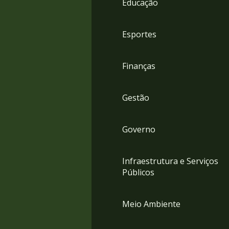
Educação
4
Acessibilidade
5
Esportes
Finanças
Gestão
Governo
Infraestrutura e Serviços
Públicos
Meio Ambiente