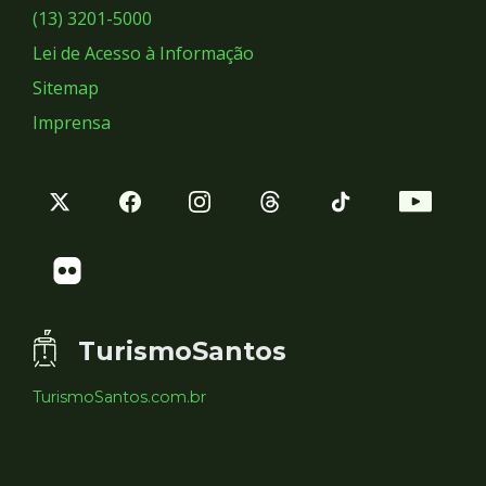
Sociais
(13) 3201-5000
Lei de Acesso à Informação
Sitemap
Imprensa
TurismoSantos
TurismoSantos.com.br