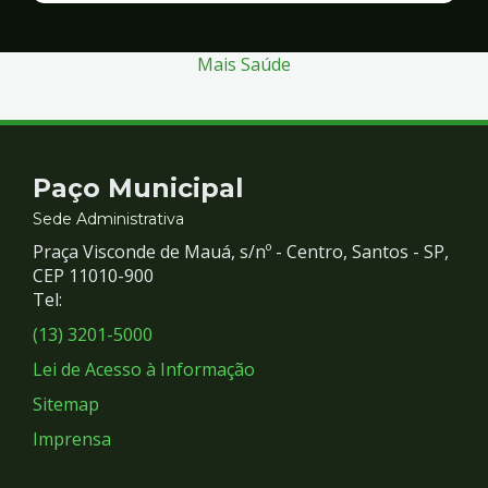
Segurança
Mais Saúde
Contato
Paço Municipal
e
Sede Administrativa
Praça Visconde de Mauá, s/nº - Centro, Santos - SP,
Redes
CEP 11010-900
Tel:
Sociais
(13) 3201-5000
Lei de Acesso à Informação
Sitemap
Imprensa