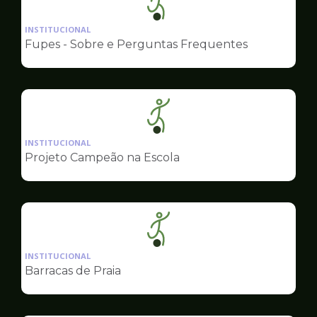
Ilustração
da
INSTITUCIONAL
pagina
Fupes - Sobre e Perguntas Frequentes
de
Esportes
Ilustração
da
INSTITUCIONAL
pagina
Projeto Campeão na Escola
de
Esportes
Ilustração
da
INSTITUCIONAL
pagina
Barracas de Praia
de
Esportes