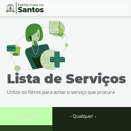
Ir
Conteúdo
para
o
conteúdo
1
Ir
para
o
menu
Lista de Serviços
2
Ir
para
Utilize os filtros para achar o serviço que procura
busca
3
Ir
para
- Qualquer -
- Qualquer -
o
rodapé