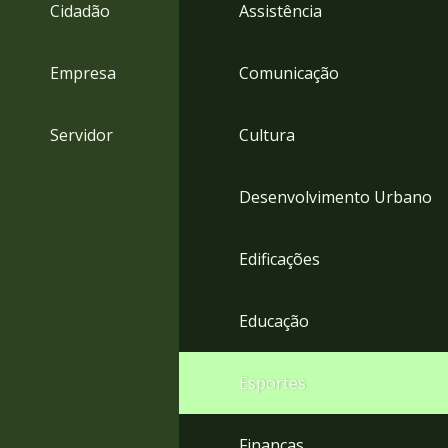
4
Cidadão
Assistência
Acessibilidade
5
Empresa
Comunicação
Servidor
Cultura
Desenvolvimento Urbano
Edificações
Educação
Esportes
Finanças