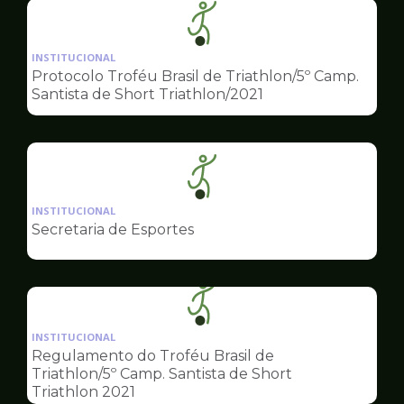
Ilustração
da
INSTITUCIONAL
pagina
Protocolo Troféu Brasil de Triathlon/5º Camp.
de
Santista de Short Triathlon/2021
Esportes
Ilustração
da
INSTITUCIONAL
pagina
Secretaria de Esportes
de
Esportes
Ilustração
da
INSTITUCIONAL
pagina
Regulamento do Troféu Brasil de
de
Triathlon/5º Camp. Santista de Short
Esportes
Triathlon 2021