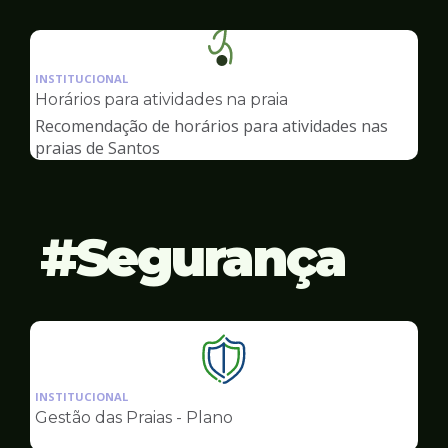
Ilustração
da
INSTITUCIONAL
pagina
Horários para atividades na praia
de
Recomendação de horários para atividades nas
Esportes
praias de Santos
Segurança
Ilustração
da
INSTITUCIONAL
pagina
Gestão das Praias - Plano
de