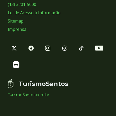
Sociais
(13) 3201-5000
Lei de Acesso à Informação
Sitemap
Imprensa
TurismoSantos
TurismoSantos.com.br