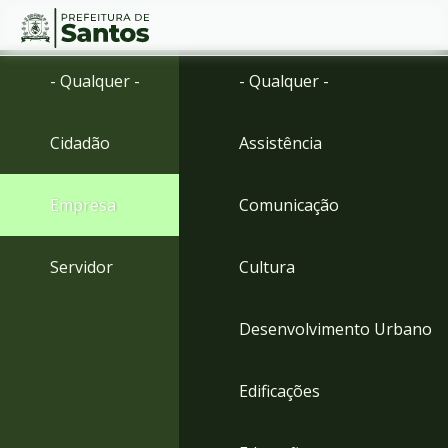
Ir
Conteúdo
- Qualquer -
- Qualquer -
para
o
conteúdo
Cidadão
Assistência
1
Ir
para
Empresa
Comunicação
o
menu
2
Servidor
Cultura
Ir
para
busca
Desenvolvimento Urbano
3
Ir
para
Edificações
o
rodapé