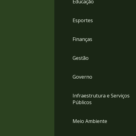
Educação
4
Acessibilidade
5
Esportes
Finanças
Gestão
Governo
Infraestrutura e Serviços
Públicos
Meio Ambiente